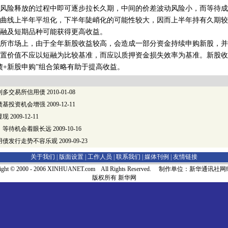
风险释放的过程中即可逐步拉长久期，中间的价差波动风险小，而等待成
曲线上半年平坦化，下半年陡峭化的可能性较大，因而上半年持有久期较
融及短期品种可能获得更高收益。
市场上，由于全年新股收益较高，会造成一部分资金持续申购新股，并
置价值不应以短融为比较基准，而应以质押资金损失效率为基准。新股收
债+新股申购”组合策略有助于提高收益。
利多交易所信用债
2010-01-08
债基投资机会增强
2009-12-11
显现
2009-12-11
：等待机会着眼长远
2009-10-16
用债发行走势不容乐观
2009-09-23
关于我们 |
版面设置
|
工作人员
|
联系我们
|
媒体刊例
|
友情链接
right © 2000 - 2006 XINHUANET.com All Rights Reserved. 制作单位：新华通讯
版权所有 新华网