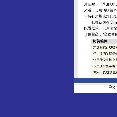
用选时，一季度政策
来看，信用债收益率
年持有久期较短的短
张睿认为在交易所
配置需求。信用债配
价值越高，“高收益
相关稿件
·
大盘股发行放缓
·
信用债的发展使
·
信用债投资机会
·
信用债投资策略
·
专家：长期限信
Copy