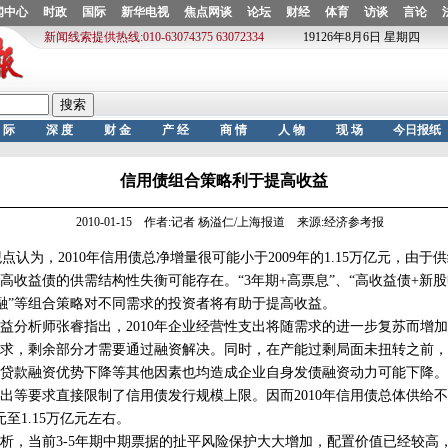
信用债组合策略利于提高收益
2010-01-15 作者:记者 杨溢仁/上海报道 来源:经济参考报
认为，2010年信用债总净增量很可能小于2009年的1.15万亿元，由于
高收益债的供需结构性失衡可能存在。“3年期+高票息”、“高收益债+新股
融”等组合策略对不同需求的投资者将有助于提高收益。
析师张睿指出，2010年企业经营性支出将随需求的进一步复苏而增加
求，剩余部分才需要通过融资解决。同时，在产能过剩局面未扭转之前，
贷款融资优势下降等其他因素也均造成企业自身发债融资动力可能下降。
出等要求直接限制了信用债发行规模上限。因而2010年信用债总体供给不超
至1.15万亿元左右。
，当前3-5年期中期票据的扯平风险保护大大增加，配置价值已经较高