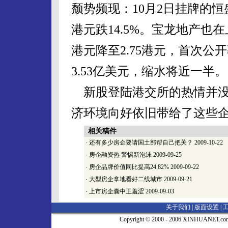
颓势频现：10月2日挂牌的恒盛
港元跌14.5%。宝龙地产也在
港元降至2.75港元，首次公
3.53亿美元，缩水将近一半。
新股登陆港交所的热情并没
济环境向好依旧带给了这些
相关稿件
·
还有多少房企要请国土部帮自己把关？
2009-10-22
·
房企融资热 警惕新泡沫
2009-09-25
·
房企品牌价值同比提高24.82%
2009-09-22
·
大型房企拿地看好二线城市
2009-09-21
·
上市房企囊中正羞涩
2009-09-03
关于我们 |
版面设置
|
Copyright © 2000 - 2006 XINHUA