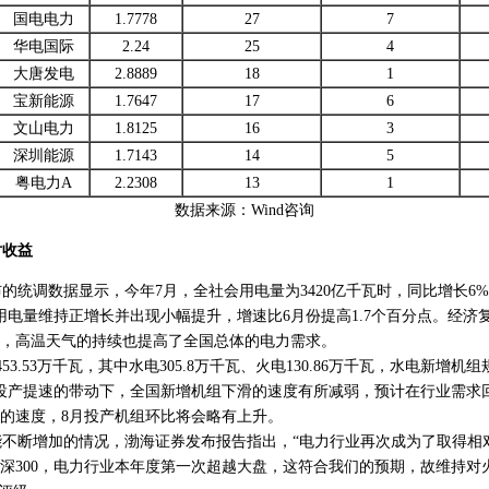
国电电力
1.7778
27
7
华电国际
2.24
25
4
大唐发电
2.8889
18
1
宝新能源
1.7647
17
6
文山电力
1.8125
16
3
深圳能源
1.7143
14
5
粤电力A
2.2308
13
1
数据来源：Wind咨询
对收益
统调数据显示，今年7月，全社会用电量为3420亿千瓦时，同比增长6%
用电量维持正增长并出现小幅提升，增速比6月份提高1.7个百分点。经济
，高温天气的持续也提高了全国总体的电力需求。
3.53万千瓦，其中水电305.8万千瓦、火电130.86万千瓦，水电新增机
投产提速的带动下，全国新增机组下滑的速度有所减弱，预计在行业需求
的速度，8月投产机组环比将会略有上升。
断增加的情况，渤海证券发布报告指出，“电力行业再次成为了取得相对
深300，电力行业本年度第一次超越大盘，这符合我们的预期，故维持对火