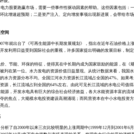
资评级。
电力股要跑赢市场，需要一些事件性驱动因素的帮助。这些因素包括：一
环比增速超预期；二是资产注入、定向增发事项出现新进展，会带给市场
展空间
07年就出台了《可再生能源中长期发展规划》，指出在近年石油价格上
开发利用日益受到国际社会的重视，许多国家提出明确的发展目标，制定
价、节能、环保的特征，使得其在中长期内成为国家鼓励的能源，在《规
被列在第一位。水力发电的资源价值日益显现。从统计数据来看，我国水
的水力资源分布不均。全国江河水力资源长江流域占全国的47%。如果
资源，长江流域占到全国的64%左右。由此可见长江流域的水电公司值得
能源，开发水电具有巨大的综合社会经济效益，各大水能资源丰富的流域
夺的焦点，大规模水电投资建设高潮涌现；而民营资本在中小水电投资方
亮点。
高
自2000年以来三次比较明显的上涨周期中(1999年12月到2001年6月、2