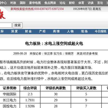
电力板块：水电上涨空间或超火电
2009-08-28 本报记者：张汉青 实习生：张晓芳 来源:经济参考报
股市场频频高升的时候，电力行业整体表现却显著落后于大市。不过，到
础上，这片估值洼地开始迎来填补之势，电力股日渐跑赢市场。
，在电力板块攻守兼备的优势中，水电相对火电估值，更凸现历史低位的
跌。在后续电力股补涨行情中，水电的上涨空间或将超过火电。
证券简称
综合评级
评级机构家数
评级买入家数
华能国际
2.3
30
5
长江电力
1.7931
29
9
国投电力
1.9286
28
7