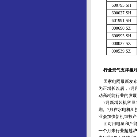
600795.SH
600027.SH
601991.SH
000690.SZ
600995.SH
000027.SZ
000539.SZ
行业景气支撑相
国家电网最新发布的
为正增长以后，7月
动高耗能行业的发展
7月新增装机容量45
期。7月在水电机组
业会加快新机组投产
面对用电量和产能不
一个月来行业超越沪