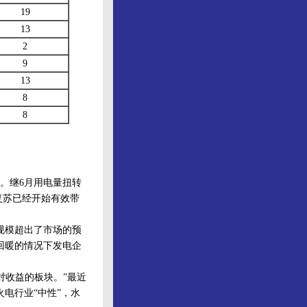
19
13
2
9
13
8
8
。继6月用电量扭转
复苏已经开始有效带
组规模超出了市场的预
回暖的情况下发电企
收益的板块。”最近
电行业“中性”，水