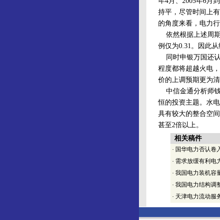
年4月、2005年6
持平，尽管时间上有
的角度来看，电力行
依然根据上述周期划
例仅为0.31。因
同时申银万国还认
程度都将超越火电，
价的上调预期更为清
中信金通分析师钱
恒的投资主题。水电
具有较大的整合空间
甚至2倍以上。
相关稿件
·
国华电力否认卷
·
需求放缓有利电
·
我国电力装机容
·
我国电力结构调
·
天津电力流动服