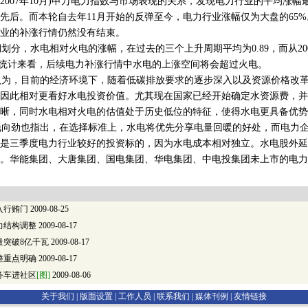
月到2007年10月)申万电力指数与市场表现的关系，发现电力行业的平均涨
先后。而本轮自去年11月开始的反弹至今，电力行业涨幅仅为大盘的65
业的补涨行情仍然没有结束。
分，水电相对火电的涨幅，在过去的三个上升周期平均为0.89，而从200
此从统计来看，后续电力补涨行情中水电的上涨空间将会超过火电。
为，目前的经济环境下，随着低碳排放要求的逐步深入以及资源价格改革
因此相对更看好水电投资价值。尤其现在国家已经开始确定水资源费，并
晰，同时水电相对火电的估值处于历史低位的特征，使得水电更具备优势
向劲也指出，在选择标准上，水电将优先分享电量回暖的好处，而电力企
是三季度电力行业较好的投资标的，因为水电成本相对独立。水电股外延
。华能集团、大唐集团、国电集团、华电集团、中电投集团未上市的电力
入行贿门
2009-08-25
力结构调整
2009-08-17
量突破8亿千瓦
2009-08-17
整重点明确
2009-08-17
务车进社区
[图]
2009-08-06
关于我们 |
版面设置
|
工作人员
|
联系我们
|
媒体刊例
|
友情链接