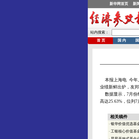
本报上海电 今年上
业绩新鲜出炉，友邦
数据显示，7月份红
高达25.63%，位
相关稿件
·
银华价值优选基
·
工银核心价值基
·
晨星开放式基金业绩排