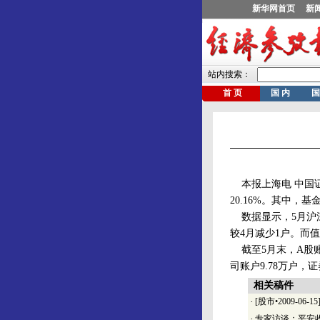
本报上海电 中国证
20.16%。其中，
数据显示，5月沪深两
较4月减少1户。而值
截至5月末，A股账户
司账户9.78万户，证
相关稿件
·
[股市•2009-06
·
专家访谈：平安