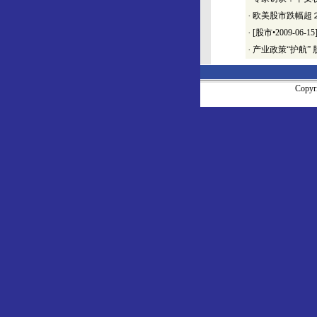
·
欧美股市跌幅超
·
[股市•2009-06
·
产业政策“护航” 
Copy