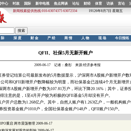
QFII、社保5月无新开账户
2009-06-17 记者：桑彤 来源:经济参考报
券登记结算公司最新发布的5月数据显示，沪深两市A股账户新增开户数
基金公司和QFII新增开户数降幅较为明显，而社保基金已连续4个月无新增开
市A股账户新增开户数为107.81万户，环比下降20.16%；其中，证券
得注意的是，1至4月开户较为积极的QFII基金5月却没有开户。
开户总数为1.268亿户。其中，自然人账户有1.263亿户，一般机构账户3
券投资基金账户1010户，全国社保基金账户148户，QFII账户150户。
-15]IPO重启 两市震荡整理
2009-06-17
收购深发展对股市的影响
2009-06-17