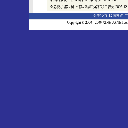
·
中国石油化工行业面临四方面考验
2007-12-25
·
全总要求坚决制止违法裁员“劝辞”职工行为
2007-12
关于我们 |
版面设置
|
Copyright © 2000 - 2006 XINHUA