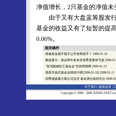
净值增长，2只基金的净值未
由于又有大盘蓝筹股发行
基金的收益又有了短暂的提
0.06%。
相关稿件
·
维修基金能不能不让开发商插手？
2008-01-24
·
数据显示：基金两年多来首现季度整体亏损
2008-01
·
“富润困难职工基金会”织就帮困网
2008-01-23
·
晨星开放式基金业绩排行榜[2008-01-18]
2008-01-21
·
四季报披露大幕正式拉开 基金调仓值得关注
2008-01
关于我们 |
版面设置
|
Copyright © 2000 - 2006 XINHUA