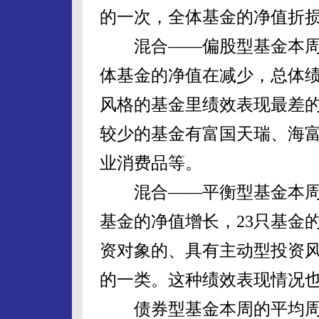
的一次，全体基金的净值折
混合——偏股型基金本周的平
体基金的净值在减少，总体
风格的基金里绩效表现最差
较少的基金有富国天瑞、海
业消费品等。
混合——平衡型基金本周的平
基金的净值增长，23只基金
资对象的、具有主动型投资
的一类。这种绩效表现情况
债券型基金本周的平均周净值