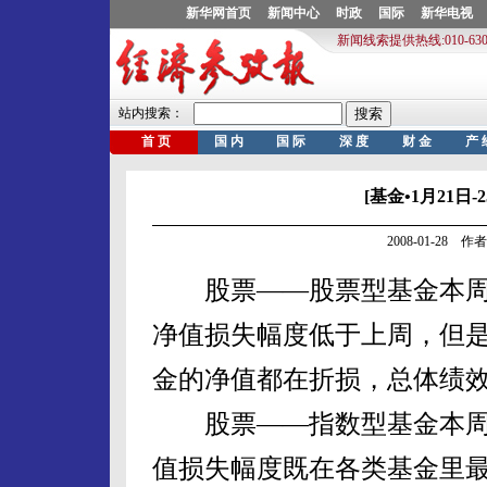
[基金•1月21日-2
2008-01-28 
股票——股票型基金本周的
净值损失幅度低于上周，但是
金的净值都在折损，总体绩
股票——指数型基金本周的平
值损失幅度既在各类基金里