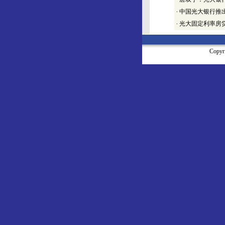
·
中国光大银行推
·
光大固定利率房贷
Copy