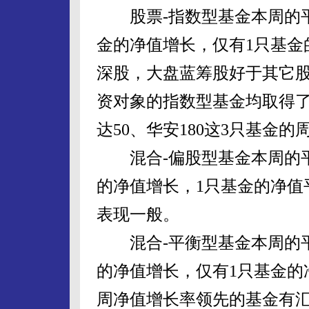
股票-指数型基金本周的平均
金的净值增长，仅有1只基金
深股，大盘蓝筹股好于其它
资对象的指数型基金均取得了
达50、华安180这3只基金
混合-偏股型基金本周的平均
的净值增长，1只基金的净值
表现一般。
混合-平衡型基金本周的平均
的净值增长，仅有1只基金的
周净值增长率领先的基金有