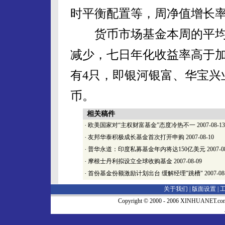
时平衡配置等，周净值增长率
货币市场基金本周的平均周净
减少，七日年化收益率高于加息
有4只，即银河银富、华宝兴
币。
相关稿件
·
欧美国家对“主权财富基金”态度冷热不一
2007-08-13
·
友邦华泰积极成长基金首次打开申购
2007-08-10
·
普华永道：印度私募基金年内将达150亿美元
2007-0
·
摩根士丹利拟设立全球收购基金
2007-08-09
·
首份基金份额激励计划出台 缓解经理"跳槽"
2007-08
关于我们 |
版面设置
|
Copyright © 2000 - 2006 XINHUA