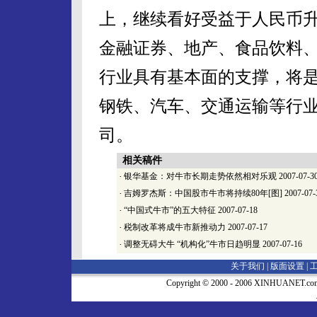
上，继续看好受益于人民币
金融证券、地产、食品饮料
行业具有基本面的支撑，将
钢铁、汽车、交通运输等行
司。
相关稿件
·
银华基金：对牛市长期走势依然相对乐观
2007-07-3
·
吉姆罗杰斯：中国股市牛市将持续80年[图]
2007-07-
·
“中国式牛市”的五大特征
2007-07-18
·
税制改革将成牛市新推动力
2007-07-17
·
调整无碍大牛 “机构化”牛市日趋明显
2007-07-16
关于我们 |
版面设置
|
Copyright © 2000 - 2006 XINHUA