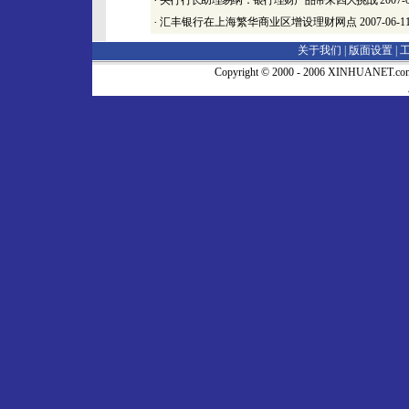
·
央行行长助理易纲：银行理财产品带来四大挑战
2007-
·
汇丰银行在上海繁华商业区增设理财网点
2007-06-1
关于我们 |
版面设置
|
Copyright © 2000 - 2006 XINHUA