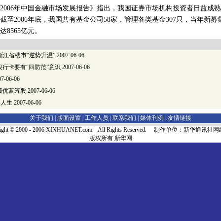
06年中国金融市场发展报告》指出，我国证券市场机构投资者日益成熟
截至2006年底，我国共有基金公司58家，管理各类基金307只，当年新
达8565亿元。
 浙江省楼市“逆势升温”
2007-06-06
行卡要有“四防范”意识
2007-06-06
7-06-06
绩优蓝筹股
2007-06-06
如人生
2007-06-06
关于我们 |
版面设置
|
工作人员
|
联系我们
|
媒体刊例
|
友情链接
right © 2000 - 2006 XINHUANET.com All Rights Reserved. 制作单位：新华通讯
版权所有 新华网