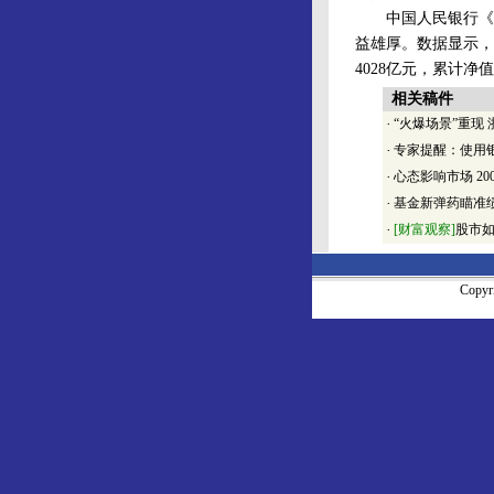
中国人民银行《20
益雄厚。数据显示，
4028亿元，累计净值
相关稿件
·
“火爆场景”重现
·
专家提醒：使用银
·
心态影响市场
200
·
基金新弹药瞄准
·
[财富观察]
股市
Copy