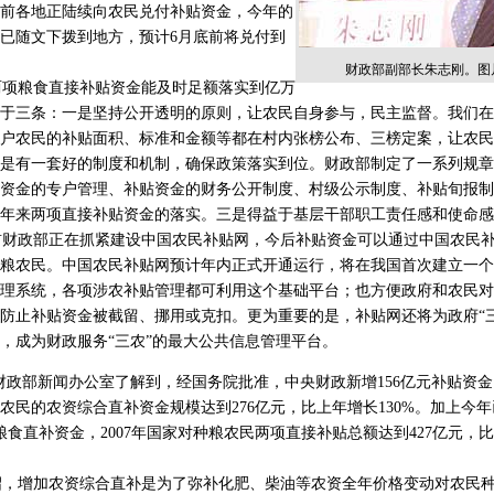
前各地正陆续向农民兑付补贴资金，今年的
已随文下拨到地方，预计6月底前将兑付到
财政部副部长朱志刚。图
项粮食直接补贴资金能及时足额落实到亿万
于三条：一是坚持公开透明的原则，让农民自身参与，民主监督。我们在
户农民的补贴面积、标准和金额等都在村内张榜公布、三榜定案，让农民
是有一套好的制度和机制，确保政策落实到位。财政部制定了一系列规章
资金的专户管理、补贴资金的财务公开制度、村级公示制度、补贴旬报制
年来两项直接补贴资金的落实。三是得益于基层干部职工责任感和使命感
政部正在抓紧建设中国农民补贴网，今后补贴资金可以通过中国农民补贴
粮农民。中国农民补贴网预计年内正式开通运行，将在我国首次建立一个
理系统，各项涉农补贴管理都可利用这个基础平台；也方便政府和农民对
防止补贴资金被截留、挪用或克扣。更为重要的是，补贴网还将为政府“
，成为财政服务“三农”的最大公共信息管理平台。
财政部新闻办公室了解到，经国务院批准，中央财政新增156亿元补贴资
农民的农资综合直补资金规模达到276亿元，比上年增长130%。加上今
粮食直补资金，2007年国家对种粮农民两项直接补贴总额达到427亿元，比
，增加农资综合直补是为了弥补化肥、柴油等农资全年价格变动对农民种