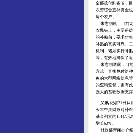
全部拨付到各省，目
农资综合直补资金也
每个农户。
朱志刚说，目前两
农民头上，主要得益
的补贴前，要求对每
补贴的真实可靠。二
机制，诸如实行补贴
等，有效地确保了近
朱志刚透露，目前财
方式，直接兑付给种
象的大型网络信息管
的查询监督，更有效
强大的基础数据支撑
又讯
记者21日从
今年中央财政对种粮
基金列支的151亿元
增长63%。
财政部新闻办介绍