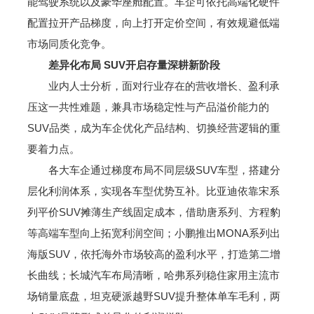
能驾驶系统以及豪华座舱配置。车企可依托高端化硬件
配置拉开产品梯度，向上打开定价空间，有效规避低端
市场同质化竞争。
差异化布局 SUV
开启存量深耕新阶段
业内人士分析，面对行业存在的营收增长、盈利承
压这一共性难题，兼具市场稳定性与产品溢价能力的
SUV品类，成为车企优化产品结构、切换经营逻辑的重
要着力点。
各大车企通过梯度布局不同层级SUV车型，搭建分
层化利润体系，实现各车型优势互补。比亚迪依靠宋系
列平价SUV摊薄生产线固定成本，借助唐系列、方程豹
等高端车型向上拓宽利润空间；小鹏推出MONA系列出
海版SUV，依托海外市场较高的盈利水平，打造第二增
长曲线；长城汽车布局清晰，哈弗系列稳住家用主流市
场销量底盘，坦克硬派越野SUV提升整体单车毛利，两