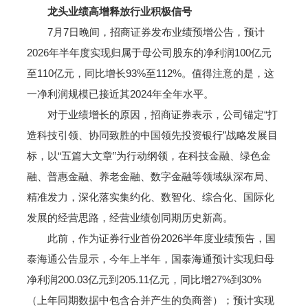
龙头业绩高增释放行业积极信号
7月7日晚间，招商证券发布业绩预增公告，预计
2026年半年度实现归属于母公司股东的净利润100亿元
至110亿元，同比增长93%至112%。值得注意的是，这
一净利润规模已接近其2024年全年水平。
对于业绩增长的原因，招商证券表示，公司锚定“打
造科技引领、协同致胜的中国领先投资银行”战略发展目
标，以“五篇大文章”为行动纲领，在科技金融、绿色金
融、普惠金融、养老金融、数字金融等领域纵深布局、
精准发力，深化落实集约化、数智化、综合化、国际化
发展的经营思路，经营业绩创同期历史新高。
此前，作为证券行业首份2026半年度业绩预告，国
泰海通公告显示，今年上半年，国泰海通预计实现归母
净利润200.03亿元到205.11亿元，同比增27%到30%
（上年同期数据中包含合并产生的负商誉）；预计实现