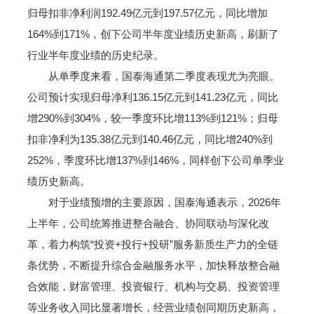
归母扣非净利润192.49亿元到197.57亿元，同比增加
164%到171%，创下公司半年度业绩历史新高，刷新了
行业半年度业绩的历史纪录。
从单季度来看，国泰海通第二季度表现尤为亮眼。
公司预计实现归母净利136.15亿元到141.23亿元，同比
增290%到304%，较一季度环比增113%到121%；归母
扣非净利为135.38亿元到140.46亿元，同比增240%到
252%，季度环比增137%到146%，同样创下公司单季业
绩历史新高。
对于业绩预增的主要原因，国泰海通表示，2026年
上半年，公司统筹推进整合融合、协同联动与深化改
革，着力构筑“投资+投行+投研”服务新质生产力的全链
条优势，不断提升综合金融服务水平，加快释放整合融
合效能，财富管理、投资银行、机构与交易、投资管理
等业务收入同比显著增长，经营业绩创同期历史新高，