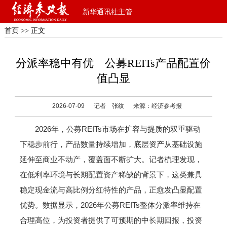
新华通讯社主管
首页
>> 正文
分派率稳中有优 公募REITs产品配置价
值凸显
2026-07-09
记者 张纹
来源：经济参考报
2026年，公募REITs市场在扩容与提质的双重驱动
下稳步前行，产品数量持续增加，底层资产从基础设施
延伸至商业不动产，覆盖面不断扩大。记者梳理发现，
在低利率环境与长期配置资产稀缺的背景下，这类兼具
稳定现金流与高比例分红特性的产品，正愈发凸显配置
优势。数据显示，2026年公募REITs整体分派率维持在
合理高位，为投资者提供了可预期的中长期回报，投资