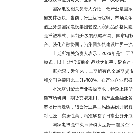
国家电投相关负责人介绍，铝产业是国家
键支撑板块。当前，行业运行逻辑、市场竞争
值业务是国家电投集团管控大宗商品价格风险
是重塑模式、赋能升级的战略布局。国家电
合、强化产融协同，为集团加快建设世界一流
上期所相关负责人表示，2026年是“
模式，以上期“强源助企”品牌为抓手，聚焦
据介绍，近年来，上期所有色金属期货市
和交割金额同比上升超80%。在产业企业积
本次培训聚焦产业实操需求，特邀上期所
链市场研判、期货交易规则、铝产业金融业务
市场行情走势，结合行业典型风险案例开展复
对性强、实操性高，精准解答了日常业务开展
国家电投是中央直管特大型骨干能源企业