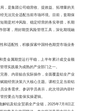
布局，是集团公司稳营收、提效益、拓增量的关
已经无法完全适配当前市场环境。目前，套期保
，短期是对冲风险、稳定经营的务实举措，长期
作部署，用好期货风险管理工具，深化期现融
准性和适配性，积极探索中国特色期货市场业务
属和贵金属期货运行平稳，上半年累计成交金额
险管理实践最为成熟的产业部门之一。
学完善、内容贴合实际操作，全面覆盖铝全产业
合赋能经营决策六大核心主题。课程立足当前铝
人员业务需求。参训学员表示，此次培训内容针
险管控要点与套保实操逻辑。
铝及铝业贸易全产业链，2025年7月8日正