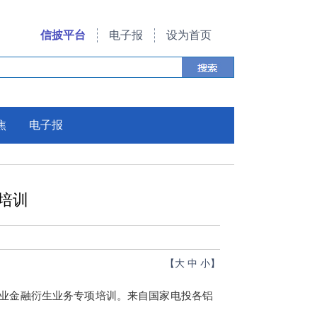
信披平台
电子报
设为首页
焦
电子报
培训
【
大
中
小
】
产业金融衍生业务专项培训。来自国家电投各铝