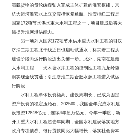
满载货物的货轮缓缓驶入完成主体扩建的淮安枢纽，京
杭大运河淮安水上立交渡槽恢复通航。淮安枢纽工程是
国家172项节水供水重大水利工程之一，项目建成后将大
幅提升淮河泄洪能力。
另一项列入国家172项节水供水重大水利工程的引汉
济渭二期工程北干线近日也启动试通水，标志着工程从
建设阶段向运行阶段迈出关键一步。此外，湖南在建最
大水利工程——犬木塘水库工程的控制性工程九龙岭隧
洞实现全线贯通；引江济淮二期合肥水源工程进入试运
行阶段……
水利工程单体投资额高、建设周期长，已成为固定
资产投资的稳定压舱石。2025年，我国全年完成水利建
设投资12848亿元，连续4年超万亿元。今年一季度，新
开工重大水利工程超去年同期，全国水利建设落实地方
政府专项债券、银行贷款同比大幅增长，落实社会资本