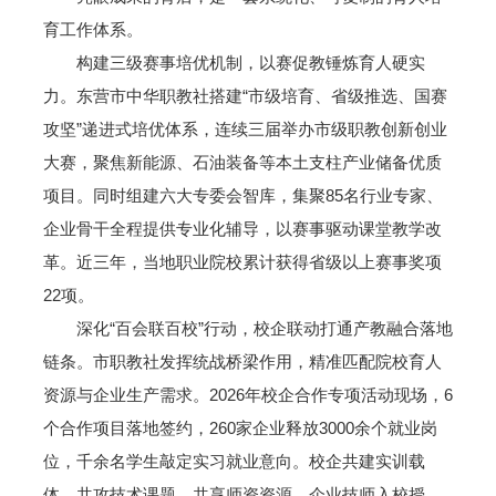
育工作体系。
构建三级赛事培优机制，以赛促教锤炼育人硬实
力。东营市中华职教社搭建“市级培育、省级推选、国赛
攻坚”递进式培优体系，连续三届举办市级职教创新创业
大赛，聚焦新能源、石油装备等本土支柱产业储备优质
项目。同时组建六大专委会智库，集聚85名行业专家、
企业骨干全程提供专业化辅导，以赛事驱动课堂教学改
革。近三年，当地职业院校累计获得省级以上赛事奖项
22项。
深化“百会联百校”行动，校企联动打通产教融合落地
链条。市职教社发挥统战桥梁作用，精准匹配院校育人
资源与企业生产需求。2026年校企合作专项活动现场，6
个合作项目落地签约，260家企业释放3000余个就业岗
位，千余名学生敲定实习就业意向。校企共建实训载
体、共攻技术课题、共享师资资源，企业技师入校授