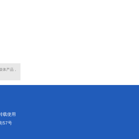
媒体产品，
转载使用
街57号