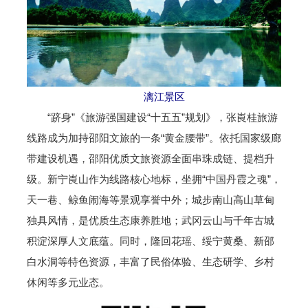
漓江景区
“跻身”《旅游强国建设“十五五”规划》，张崀桂旅游
线路成为加持邵阳文旅的一条“黄金腰带”。依托国家级廊
带建设机遇，邵阳优质文旅资源全面串珠成链、提档升
级。新宁崀山作为线路核心地标，坐拥“中国丹霞之魂”，
天一巷、鲸鱼闹海等景观享誉中外；城步南山高山草甸
独具风情，是优质生态康养胜地；武冈云山与千年古城
积淀深厚人文底蕴。同时，隆回花瑶、绥宁黄桑、新邵
白水洞等特色资源，丰富了民俗体验、生态研学、乡村
休闲等多元业态。