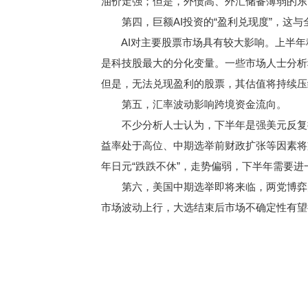
油价走强；但是，外债高、外汇储备薄弱的东
第四，巨额AI投资的“盈利兑现度”，这与
AI对主要股票市场具有较大影响。上半年
是科技股最大的分化变量。一些市场人士分析
但是，无法兑现盈利的股票，其估值将持续压
第五，汇率波动影响跨境资金流向。
不少分析人士认为，下半年是强美元反复拉
益率处于高位、中期选举前财政扩张等因素将
年日元“跌跌不休”，走势偏弱，下半年需要
第六，美国中期选举即将来临，两党博弈升
市场波动上行，大选结束后市场不确定性有望