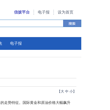
信披平台
电子报
设为首页
焦
电子报
【
大
中
小
】
落的走势特征。国际黄金和原油价格大幅飙升