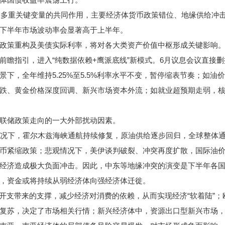
多重关键变量的共同作用，主要经济体货币政策错位、地缘供给冲击
下半年市场波动率会显著高于上半年。
策重构及美债实际利率，将对各大类资产价值中枢形成关键影响
指引，进入“纯数据依赖+鹰派底线”新模式。6月议息会议直接删
下，全年维持5.25%至5.5%利率水平不变，暂停缩表节奏；如
跌、黄金价格深度回调、新兴市场资本外流；如就业超预期走弱，
联储政策走向的一大外部扰动因素。
况下，霍尔木兹海峡通航持续修复，原油供给逐步回归，全球整体通
币紧缩政策；悲观情况下，美伊谈判破裂、冲突再度扩散，国际油
经济造成极大负面冲击。因此，中东等地缘冲突的演变是下半年各国
资金或将持续从弱经济体向强经济体迁徙。
支带来的支撑，减少经济对消费的依赖，从而实现经济“软着陆”；欧
复苏，决定了市场相关行情；新兴经济体中，资源出口型新兴市场