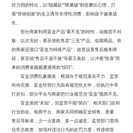
控力弱的特点，以“隐藏款”“限量版”制造攀比心理，打
着“营销创新”的名义诱导非理性消费，影响孩子健康成
长。
部分商家利用盲盒产品“看不见”的特性，动辄货不对
板、以次充好，甚至借机售卖“三无”产品、临期商品。有
的商家还借口“盲盒为特殊产品”，故意设置售后服务障
碍，甚至搞“售后不退不换”等霸王条款，让冲着“惊喜”而
来的消费者频频遭遇维权“惊吓”。
盲盒消费乱象频发，根源在于规范落实不力、监管
尚待完善。盲盒经营行为虽有规范性文件，但执行中常
打折扣，部分平台与商家把行业规范当“盲盒”视而不见。
盲盒虽然“未知”，但监管不能“留白”。相关部门应和
行业协会、电商平台、商家共同明确盲盒销售、质量、
售后等标准，少一点套路、多一点诚意。监管部门需强
化常态检查，加强对违法行为的处罚力度，对虚假宣