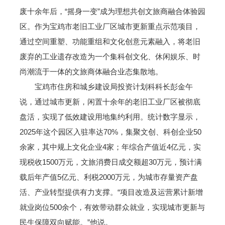
废十余年后，“摇身一变”成为理想共创文旅商融合体验园
区。作为宝鸡市老旧工业厂区城市更新重点示范项目，
通过空间重塑、功能重组和文化创意元素融入，将老旧
废弃的工业遗存改造为一个集科创文化、休闲娱乐、时
尚潮流于一体的文旅商体融合业态集散地。
宝鸡市住房和城乡建设局投资计划科科长彭金午
说，通过城市更新，闲置十余年的老旧工业厂区被彻底
盘活，实现了低效建设用地集约利用。统计数字显示，
2025年这个园区入驻率达70%，集聚文创、科创企业50
余家，其中规上文化企业4家；年综合产值近4亿元，实
现税收1500万元，文旅消费日成交额超30万元，预计满
载后年产值5亿元、利税2000万元，为城市存量资产盘
活、产业转型提供有力支撑。“项目改造及运营累计新增
就业岗位500余个，有效带动群众就业，实现城市更新与
民生保障双向赋能。”他说。