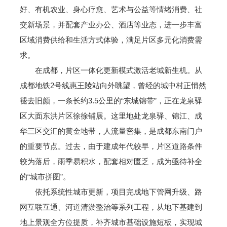
好、有机农业、身心疗愈、艺术与公益等情绪消费、社
交新场景，并配套产业办公、酒店等业态，进一步丰富
区域消费供给和生活方式体验，满足片区多元化消费需
求。
在成都，片区一体化更新模式激活老城新生机。从
成都地铁2号线惠王陵站向外眺望，曾经的城中村正悄然
褪去旧颜，一条长约3.5公里的“东城锦带”，正在龙泉驿
区大面东洪片区徐徐铺展。这里地处龙泉驿、锦江、成
华三区交汇的黄金地带，人流量密集，是成都东南门户
的重要节点。过去，由于建成年代较早，片区道路条件
较为落后，雨季易积水，配套相对匮乏，成为亟待补全
的“城市拼图”。
依托系统性城市更新，项目完成地下管网升级、路
网互联互通、河道清淤整治等系列工程，从地下基建到
地上景观全方位提质，补齐城市基础设施短板，实现城