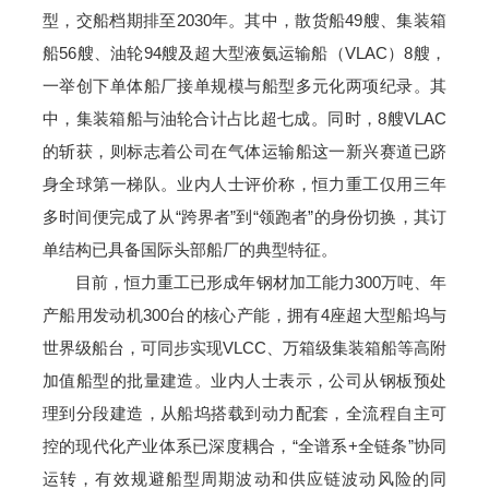
型，交船档期排至2030年。其中，散货船49艘、集装箱
船56艘、油轮94艘及超大型液氨运输船（VLAC）8艘，
一举创下单体船厂接单规模与船型多元化两项纪录。其
中，集装箱船与油轮合计占比超七成。同时，8艘VLAC
的斩获，则标志着公司在气体运输船这一新兴赛道已跻
身全球第一梯队。业内人士评价称，恒力重工仅用三年
多时间便完成了从“跨界者”到“领跑者”的身份切换，其订
单结构已具备国际头部船厂的典型特征。
目前，恒力重工已形成年钢材加工能力300万吨、年
产船用发动机300台的核心产能，拥有4座超大型船坞与
世界级船台，可同步实现VLCC、万箱级集装箱船等高附
加值船型的批量建造。业内人士表示，公司从钢板预处
理到分段建造，从船坞搭载到动力配套，全流程自主可
控的现代化产业体系已深度耦合，“全谱系+全链条”协同
运转，有效规避船型周期波动和供应链波动风险的同