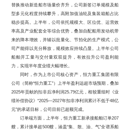
替换推动新造船市场量价齐升，公司新签订单规模及船
型多元化程度持续攀升，高附加值油轮及集装箱船占比
稳步提高。上半年，公司依托规模大、区位优、运营效
率高及产业配套全等综合优势，叠加自配船用发动机带
来的降本增效，并辅以批量化、节拍化的生产模式，公
司产能得以充分释放，规模效应持续凸显。上半年公司
船舶开工量与交付量双双提升，有效拉升公司盈利能
力，实现半年度业绩大幅增长。
同时，作为上市公司核心资产，恒力重工集团有限
公司（简称“恒力重工”）上半年盈利远超市场预期，叠加
2025年贡献的扣非后净利润25.79亿元，相较重组时《业
绩补偿协议》“2025—2027年扣非净利润累计不低于48亿
元”的承诺目标，公司目前已超额完成。
订单端方面，上半年，恒力重工新承接船舶订单207
艘，累计接单超500艘，涵盖“集、散、油、气”全谱系船