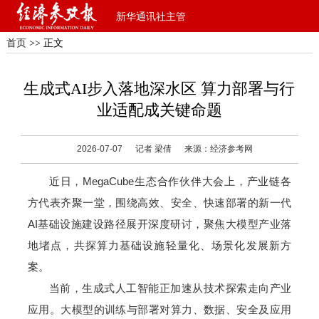
新华通讯社主管
首页
>> 正文
生成式AI步入落地深水区 算力部署与行
业适配成关键命题
2026-07-07
记者 梁倩
来源：经济参考网
近日，MegaCube生态合作伙伴大会上，产业链各
方代表齐聚一堂，围绕高效、安全、快速部署的新一代
AI基础设施建设路径展开深度研讨，聚焦大模型产业落
地堵点，共探算力基础设施轻量化、场景化发展新方
案。
当前，生成式人工智能正加速从技术探索走向产业
应用。大模型的训练与部署对算力、数据、安全及应用