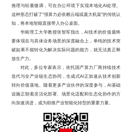
推理与轻量微调，可在办公环境下实现本地化AI处理。
这种形态打破了“强算力必依赖云端或庞大机架”的传统认
知，将本地智能直接带入办公桌面。
华南理工大学教授张智军指出，AI技术的价值最终
要体现在与具体业务场景的深度融合上，单纯的技术突
破如果不能转化为解决实际问题的能力，就无法真正释
放生产力。
对此，多位专家表示，依托国产算力厂商持续技术
迭代与全产业链生态协同，生成式AI正加速从技术创新
转向价值落地。随着更多产业伙伴的深度参与，AI基础
设施正朝着灵活化部署、场景化适配和生态化协作的方
向加速演进，成为助推产业智能化转型的重要力量。