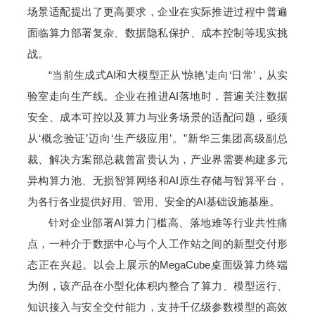
场景适配提出了更高要求，企业在实际推进过程中普遍
面临算力部署复杂、数据隐私保护、成本控制等现实挑
战。
“当前生成式AI和大模型正从‘惊艳’走向‘日常’，从实
验室走向生产线。企业在推进AI落地时，普遍关注数据
安全、成本可控以及算力与业务场景的适配问题，亟须
从‘概念验证’迈向‘生产级应用’。
”新华三集团高级副总
裁、解决方案部总裁曾富贵认为，产业界需要构建多元
异构算力池、无损智算网络和AI原生存储与智算平台，
为各行各业提供好用、管用、安全的AI基础设施基座。
针对企业部署AI算力门槛高、落地难等行业共性痛
点，一种介于数据中心与个人工作站之间的新型交付形
态正在兴起。以会上展示的MegaCube桌面级算力终端
为例，该产品在小型化体积内整合了算力、模型运行、
知识接入与安全交付能力，支持千亿级参数模型的高效