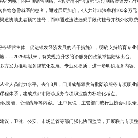
为幌子的中间销售网络。4名所谓的“陪诊师”通过网络渠道发布“代
转售给急需就医的患者，通过层层加价，4人共计非法牟利100余万元
道协助患者预约挂号，而非通过违法违规手段代挂号并额外收取费
务经营主体 促进银发经济发展的若干措施》，明确支持培育专业
施……2025年以来，有关规范升级陪诊服务的政策举措陆续出台。
方发力推动服务规范化发展、专业化提质，进一步明确服务内容、
业人员能力水平。去年3月，四川成都颁发首批陪诊服务专项职业能
课程体系，建成成都市陪诊服务专项职业能力标准化考点。
救技能、心理疏导等内容。”王中原说，主管部门或行业协会可以牵
议，卫健、公安、市场监管等部门强化协同监管，开展联合专项整