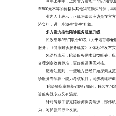
今年上半年，上海警方发现一个以“陪诊服务”
至500元不等的价格从其他渠道购买号源，再
业内人士表示，正规陪诊师应该是在官方渠
济负担，进一步滋生“黄牛”乱象。
多方发力推动陪诊服务规范升级
民政部等8部门联合印发《关于培育养老服
服务；《健康陪诊服务规范》团体标准发布实
朱浩然表示，陪诊服务需求日益旺盛，应多
合理划定收费标准，更好促进供需对接。
记者注意到，一些地方已经开始探索规范从
诊服务专项职业能力考核项目，同步构建培训
“陪诊师应掌握基础医疗知识，持续学习急
诊服务既专业又有温度。
针对号贩子冒充陪诊师倒卖号源，邵伟航建
为，呵护新兴行业发展。