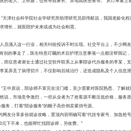
的老人、上班族，也有带娃家长、异地就医患者等。“从订单量上看
”天津社会科学院社会学研究所助理研究员邵伟航说，我国老龄化程
求增长，就医陪护未来或成为社会刚需。
员涌入这一行业，相关纠纷投诉不时出现。社交平台上，不少网友
有别的事走了，医生特意叮嘱的术后护理注意事项一点都没帮我记，
癌症患者谢女士通过社交软件联系上从事陪诊代办服务的李某，支
李某弄丢了病理切片，不仅影响后续治疗，还造成隐私及个人信息
”王中原说，陪诊师不算完全没门槛，至少需要对医院熟悉、了解就
说，市场竞争激烈，一些从业者为了抢客源不断压低价格，服务质
服务，打着“陪诊服务”的幌子高价倒卖紧俏号源。
网友分享多份就诊攻略，置顶内容明确写着“代挂专家号、加急抢号
00元下不来，也能帮忙找陪诊师，另收费。”