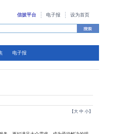
信披平台
电子报
设为首页
焦
电子报
【
大
中
小
】
服务，更好满足大众需求，成为亟待解决的现