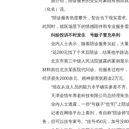
据介绍，陪诊服务的受众对象既有独自就医
（化名）说。
“陪诊服务热度攀升，契合当下现实需求。
此同时，就医场景下的情感陪伴和专业服务需
纠纷投诉不时发生 号贩子冒充牟利
业内人士表示，随着陪诊服务兴起，大量人
“花280元找了个术后陪诊，结果他半路说
北京市第三中级人民法院披露的案例显示，
材料前往北京某医院代问诊。但服务过程中，
经济损失2000余元、精神损害抚慰金2万元。
“现在从业人员的能力水平确实参差不齐。
天津金惜年养老科技有限公司总经理朱浩然
业内人士透露，一些“号贩子”也“盯”上陪诊
记者在网络平台上看到，有自称“陪诊师”的
务，但可以挂专家号。“挂号450元，加号没8