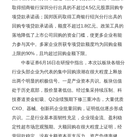
取得招商银行深圳分行出具的不超过4.5亿元股票回购专
项贷款承诺函；国邦医药取得工商银行绍兴分行出具的
回购专项贷款承诺函，额度不超过1.8亿元。政策工具的
落地降低了上市公司回购的资金门槛，使更多企业有能
力参与其中。多家企业所获专项贷款额度均为回购金额
上限的90%，且均超过回购金额下限。
中泰证券6月16日在研报中指出，本次以板块各细分
行业头部企业为代表的集中回购浪潮在很大程度上释放
出两个明显的积极信号。一是产业资本共识。板块估值
处于历史底部，股价显著低估。经过集采持续压制、科
技赛道资金虹吸、Q2业绩预期下修三重冲击，大量优质
CXO、器械、创新药企业批量回购，证明低估逐步形成
共识。二是行业基本面韧性充足，企业现金流、盈利稳
定性超市场悲观预期。大额回购在很大程度上证明，经
营回款稳定、没有大额资本开支压力、资产负债率健