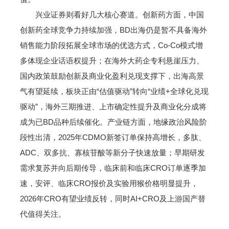
兴业证券则看好几大核心赛道。创新药方面，中国
创新药全球竞争力持续加强，BD出海仍是暂不具备海外
销售能力阶段拓展全球市场的优选方式，Co-Co模式增
多体现企业话语权提升；在海外大药企专利悬崖压力、
国内政策鼓励创新及商业化盈利兑现支撑下，出海高景
气有望延续，板块正由“估值驱动”转向“业绩+全球化兑现
驱动”，海外三期推进、上市确定性提升及商业化分成将
成为已BD品种后续催化。产业链方面，地缘政治风险阶
段性出清，2025年CDMO新签订单保持高增长，多肽、
ADC、双多抗、寡核苷酸等新分子快速放量；早期研发
需求复苏并向后期传导，临床前和临床CRO订单逐季加
速，安评、临床CRO报价及实验用猴价格明显提升，
2026年CRO有望业绩反转，同时AI+CRO及上游国产替
代值得关注。