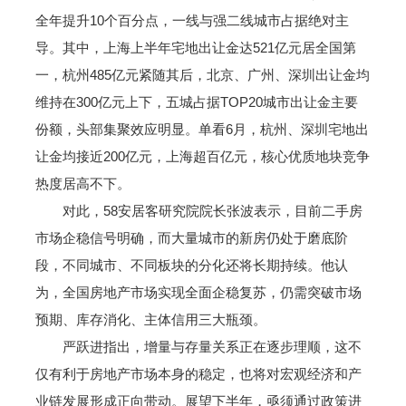
全年提升10个百分点，一线与强二线城市占据绝对主
导。其中，上海上半年宅地出让金达521亿元居全国第
一，杭州485亿元紧随其后，北京、广州、深圳出让金均
维持在300亿元上下，五城占据TOP20城市出让金主要
份额，头部集聚效应明显。单看6月，杭州、深圳宅地出
让金均接近200亿元，上海超百亿元，核心优质地块竞争
热度居高不下。
对此，58安居客研究院院长张波表示，目前二手房
市场企稳信号明确，而大量城市的新房仍处于磨底阶
段，不同城市、不同板块的分化还将长期持续。他认
为，全国房地产市场实现全面企稳复苏，仍需突破市场
预期、库存消化、主体信用三大瓶颈。
严跃进指出，增量与存量关系正在逐步理顺，这不
仅有利于房地产市场本身的稳定，也将对宏观经济和产
业链发展形成正向带动。展望下半年，亟须通过政策进