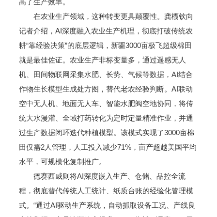
高了生产效率。
在农业生产领域，这种转变更具颠覆性。龚槚钦向
记者介绍，AI深度融入农业生产机理，彻底打破传统农
耕“靠经验决策”的底层逻辑，新疆3000亩极飞超级棉田
就是最佳佐证。农业生产非标变量多，通过遥感无人
机、田间物联网采集水肥、长势、气候等数据，AI结合
作物生长模型生成处方图，替代老农经验判断。AI联动
空中无人机、地面无人车、智能水肥阀空地协同，将传
统大水漫灌、全域打药转化为定时定量精准作业，并通
过生产数据闭环迭代种植模型。该模式实现了3000亩棉
田仅需2人管理，人工投入减少71%，亩产超越美国平均
水平，可规模化复制推广。
德赛西威则将AI深度嵌入生产、仓储、品控全流
程，彻底替代传统人工统计、纸质台账的经验化管理模
式。“通过AI驱动生产系统，自动抓取设备工况、产线良