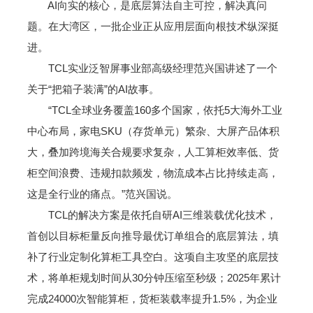
AI向实的核心，是底层算法自主可控，解决真问
题。在大湾区，一批企业正从应用层面向根技术纵深挺
进。
TCL实业泛智屏事业部高级经理范兴国讲述了一个
关于“把箱子装满”的AI故事。
“TCL全球业务覆盖160多个国家，依托5大海外工业
中心布局，家电SKU（存货单元）繁杂、大屏产品体积
大，叠加跨境海关合规要求复杂，人工算柜效率低、货
柜空间浪费、违规扣款频发，物流成本占比持续走高，
这是全行业的痛点。”范兴国说。
TCL的解决方案是依托自研AI三维装载优化技术，
首创以目标柜量反向推导最优订单组合的底层算法，填
补了行业定制化算柜工具空白。这项自主攻坚的底层技
术，将单柜规划时间从30分钟压缩至秒级；2025年累计
完成24000次智能算柜，货柜装载率提升1.5%，为企业