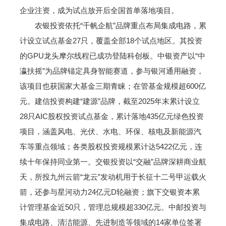
企业注资，成为试点放开后全国首单落地项目。
农银投资依托“千帆企航”品牌重点布局集成电路，累
计设立试点基金27只，覆盖全部18个试点地区。其投资
的GPU龙头摩尔线程已成功登陆科创板。中银资产以“中
瀛扶摇”为品牌锚定具身智能赛道，参与银河通用融资，
该项目也获国家大基金三期青睐；在管基金规模超600亿
元。建信投资构建“建源”品牌，截至2025年末累计设立
28只AIC股权投资试点基金，累计落地435亿元绿色投资
项目，涵盖风电、光伏、水电、环保、核电及新能源汽
车等重点领域；各类股权投资规模累计达5422亿元，连
续十年保持同业第一。交银投资以“交融”品牌深耕商业航
天，所投九州云箭“龙云”发动机用于长征十二号甲运载火
箭，还参与星河动力24亿元D轮融资；旗下交银资本累
计管理基金近50只，管理总规模超330亿元。中邮投资与
集成电路、清洁能源、先进制造等领域的14家单位签署