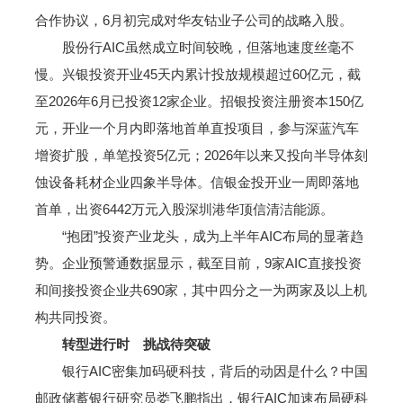
合作协议，6月初完成对华友钴业子公司的战略入股。
股份行AIC虽然成立时间较晚，但落地速度丝毫不
慢。兴银投资开业45天内累计投放规模超过60亿元，截
至2026年6月已投资12家企业。招银投资注册资本150亿
元，开业一个月内即落地首单直投项目，参与深蓝汽车
增资扩股，单笔投资5亿元；2026年以来又投向半导体刻
蚀设备耗材企业四象半导体。信银金投开业一周即落地
首单，出资6442万元入股深圳港华顶信清洁能源。
“抱团”投资产业龙头，成为上半年AIC布局的显著趋
势。企业预警通数据显示，截至目前，9家AIC直接投资
和间接投资企业共690家，其中四分之一为两家及以上机
构共同投资。
转型进行时 挑战待突破
银行AIC密集加码硬科技，背后的动因是什么？中国
邮政储蓄银行研究员娄飞鹏指出，银行AIC加速布局硬科