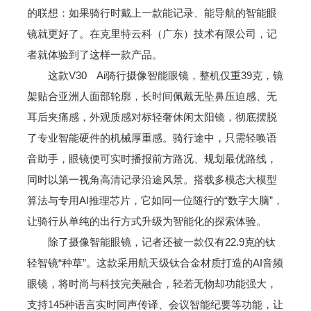
的联想：如果骑行时戴上一款能记录、能导航的智能眼
镜就更好了。在克里特云科（广东）技术有限公司，记
者就体验到了这样一款产品。
这款V30 Ai骑行摄像智能眼镜，整机仅重39克，镜
架贴合亚洲人面部轮廓，长时间佩戴无坠鼻压迫感、无
耳后夹痛感，外观质感对标轻奢休闲太阳镜，彻底摆脱
了专业智能硬件的机械厚重感。骑行途中，只需轻唤语
音助手，眼镜便可实时播报前方路况、规划最优路线，
同时以第一视角高清记录沿途风景。搭载多模态大模型
算法与专用AI推理芯片，它如同一位随行的“数字大脑”，
让骑行从单纯的出行方式升级为智能化的探索体验。
除了摄像智能眼镜，记者还被一款仅有22.9克的钛
轻智镜“种草”。这款采用航天级钛合金材质打造的AI音频
眼镜，将时尚与科技完美融合，轻若无物却功能强大，
支持145种语言实时同声传译、会议智能纪要等功能，让