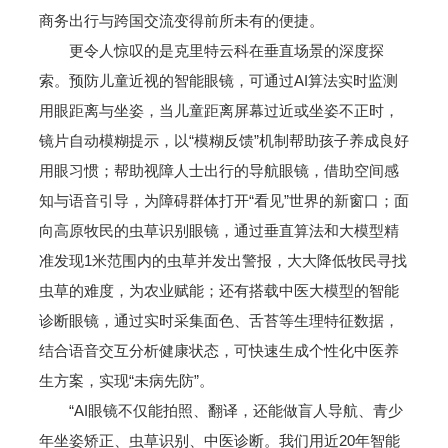
商务出行与跨国交流变得前所未有的便捷。
更令人惊叹的是克里特云科在垂直场景的深度探
索。预防儿童近视的智能眼镜，可通过AI算法实时监测
用眼距离与坐姿，当儿童距离屏幕过近或坐姿不正时，
镜片自动模糊提示，以“模糊反馈”机制帮助孩子养成良好
用眼习惯；帮助视障人士出行的导航眼镜，借助空间感
知与语音引导，为障碍群体打开“看见”世界的新窗口；面
向高原牧民的虫草识别眼镜，通过垂直算法和大模型精
准发现1米范围内的虫草并发出警报，大大降低牧民寻找
虫草的难度，为农业赋能；还有搭载中医大模型的智能
诊断眼镜，通过实时采集面色、舌苔等生理特征数据，
结合语音交互分析健康状态，可快速生成个性化中医养
生方案，实现“未病先防”。
“AI眼镜不仅能拍照、翻译，还能做盲人导航、青少
年坐姿矫正、虫草识别、中医诊断。我们用近20年智能