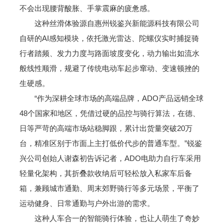
不会出现腰背酸胀、手掌震麻的疲惫感。
这种丝滑体验源自惠州锐鉴兴新能源科技有限公司
自研的AI感知模块，依托激光雷达、陀螺仪实时捕捉骑
行者踏频、发力力度与路面坡度变化，动力输出如流水
般线性顺滑，规避了传统电动车起步窜动、变速顿挫的
生硬感。
“作为深耕全球市场的高端品牌，ADO产品远销全球
48个国家和地区，凭借过硬的品控与骑行算法，在德、
日等严苛的高端市场站稳脚跟，累计出货量突破20万
台，精准区别于市面上主打低价代步的普通车型。”锐鉴
兴公司创始人谢森初告诉记者，ADO电助力自行车采用
轻量化架构，其折叠款收纳后可轻松放入私家车后备
箱，兼顾城市通勤、周末郊野骑行等多元场景，平衡了
运动健身、日常通勤与户外出游的需求。
这种人车合一的智能骑行体验，也让人萌生了奇妙