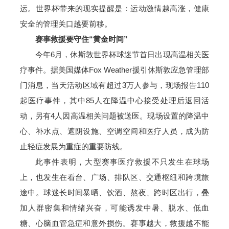
运。世界杯带来的现实提醒是：运动激情越高涨，健康
安全的管理关口越要前移。
赛事救援要守住“黄金时间”
今年6月，休斯敦世界杯球迷节首日出现高温相关医
疗事件。据美国媒体Fox Weather援引休斯敦应急管理部
门消息，当天活动区域有超过3万人参与，现场报告110
起医疗事件，其中85人在降温中心接受处理后返回活
动，另有4人因高温相关问题被送医。现场设置的降温中
心、补水点、遮阴设施、空调空间和医疗人员，成为防
止轻症发展为重症的重要防线。
此事件表明，大型赛事医疗救援不只发生在球场
上，也发生在看台、广场、排队区、交通枢纽和跨境旅
途中。球迷长时间暴晒、饮酒、熬夜、跨时区出行，叠
加人群密集和情绪兴奋，可能诱发中暑、脱水、低血
糖、心脑血管急症和意外损伤。赛事越大，救援越不能