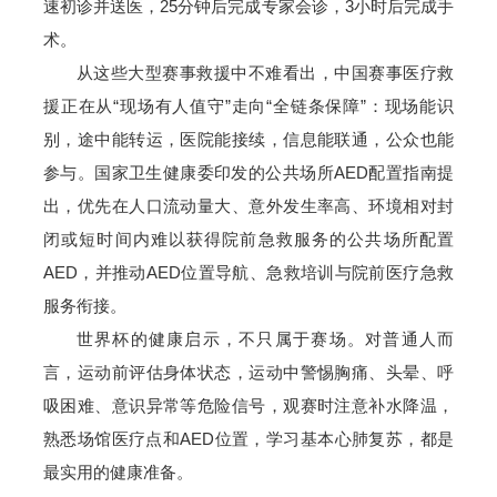
速初诊并送医，25分钟后完成专家会诊，3小时后完成手
术。
从这些大型赛事救援中不难看出，中国赛事医疗救
援正在从“现场有人值守”走向“全链条保障”：现场能识
别，途中能转运，医院能接续，信息能联通，公众也能
参与。国家卫生健康委印发的公共场所AED配置指南提
出，优先在人口流动量大、意外发生率高、环境相对封
闭或短时间内难以获得院前急救服务的公共场所配置
AED，并推动AED位置导航、急救培训与院前医疗急救
服务衔接。
世界杯的健康启示，不只属于赛场。对普通人而
言，运动前评估身体状态，运动中警惕胸痛、头晕、呼
吸困难、意识异常等危险信号，观赛时注意补水降温，
熟悉场馆医疗点和AED位置，学习基本心肺复苏，都是
最实用的健康准备。