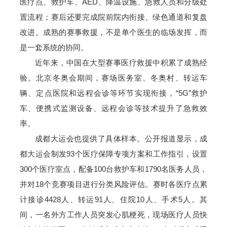
医疗点、救护车、AED、降温设施、急救人员和分级处
置流程；赛后还要完成院前院内衔接、绿色通道和复盘
改进。成熟的赛事救援，不是单个医生的临场发挥，而
是一套系统的协同。
近年来，中国在大型赛事医疗救援中积累了成熟经
验。北京冬奥会期间，赛场医务室、冬奥村、转运车
辆、定点医院和远程会诊等环节实现衔接，“5G”救护
车、便携式监测设备、远程会诊等技术提升了急救效
率。
成都大运会也提供了具体样本。公开报道显示，成
都大运会制发93个医疗保障专项方案和工作指引，设置
300个医疗室点，配备100台救护车和1790名医务人员，
并对18个竞赛项目进行分类风险评估。赛时各医疗点累
计接诊4428人、转运91人、住院10人、手术5人。其
间，一名外方工作人员突发心肌梗死，现场医疗人员快