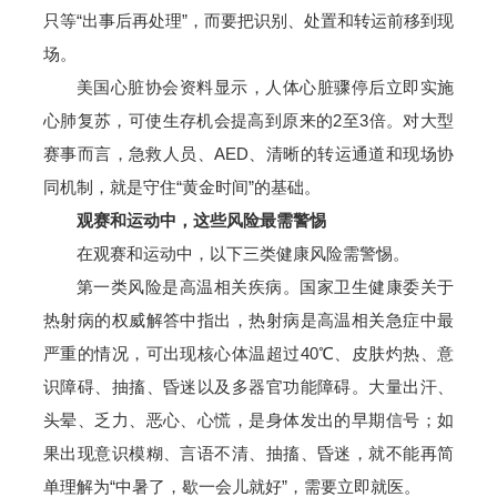
只等“出事后再处理”，而要把识别、处置和转运前移到现
场。
美国心脏协会资料显示，人体心脏骤停后立即实施
心肺复苏，可使生存机会提高到原来的2至3倍。对大型
赛事而言，急救人员、AED、清晰的转运通道和现场协
同机制，就是守住“黄金时间”的基础。
观赛和运动中，这些风险最需警惕
在观赛和运动中，以下三类健康风险需警惕。
第一类风险是高温相关疾病。国家卫生健康委关于
热射病的权威解答中指出，热射病是高温相关急症中最
严重的情况，可出现核心体温超过40℃、皮肤灼热、意
识障碍、抽搐、昏迷以及多器官功能障碍。大量出汗、
头晕、乏力、恶心、心慌，是身体发出的早期信号；如
果出现意识模糊、言语不清、抽搐、昏迷，就不能再简
单理解为“中暑了，歇一会儿就好”，需要立即就医。