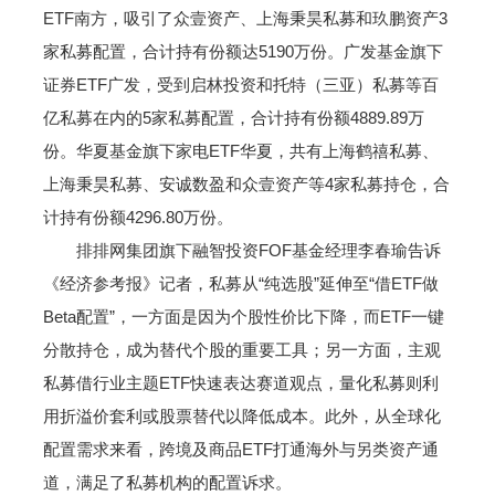
ETF南方，吸引了众壹资产、上海秉昊私募和玖鹏资产3
家私募配置，合计持有份额达5190万份。广发基金旗下
证券ETF广发，受到启林投资和托特（三亚）私募等百
亿私募在内的5家私募配置，合计持有份额4889.89万
份。华夏基金旗下家电ETF华夏，共有上海鹤禧私募、
上海秉昊私募、安诚数盈和众壹资产等4家私募持仓，合
计持有份额4296.80万份。
排排网集团旗下融智投资FOF基金经理李春瑜告诉
《经济参考报》记者，私募从“纯选股”延伸至“借ETF做
Beta配置”，一方面是因为个股性价比下降，而ETF一键
分散持仓，成为替代个股的重要工具；另一方面，主观
私募借行业主题ETF快速表达赛道观点，量化私募则利
用折溢价套利或股票替代以降低成本。此外，从全球化
配置需求来看，跨境及商品ETF打通海外与另类资产通
道，满足了私募机构的配置诉求。