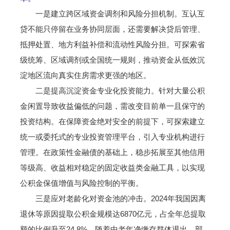
一是建立跨区域资金调剂和风险分担机制。互认互
贷不能只停留在业务协同层面，还需要解决贷后管理、
抵押处置、地方利益补偿和流动性风险分担。可探索省
级统筹、区域调剂或全国统一规则，推动资金从低效沉
淀地区流向真实住房需求更强的地区。
二是提高沉淀资金专业化投资能力。针对大量公积
金闲置导致收益偏低的问题，需改变目前单一且保守的
投资结构。在保障资金绝对安全的前提下，可探索建立
统一或委托式的专业投资管理平台，引入专业机构进行
管理。在政策性金融债的基础上，稳步拓展至其他信用
等级高、收益相对稳定的固定收益类金融工具，以实现
公积金保值增值与风险控制的平衡。
三是应对老龄化对资金池的冲击。2024年我国因离
退休等原因提取公积金规模达6870亿元，占全年总提取
额的比例升至24.8%。随着中老年净缴存群体退出，部