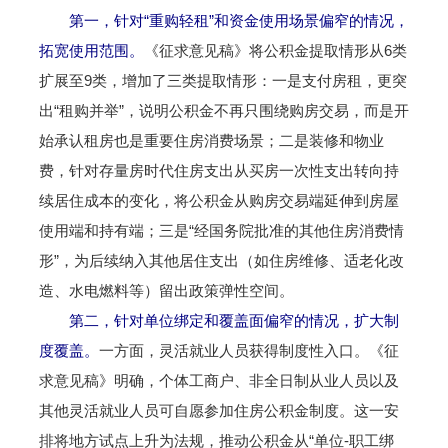
第一，针对“重购轻租”和资金使用场景偏窄的情况，
拓宽使用范围。
《征求意见稿》将公积金提取情形从6类
扩展至9类，增加了三类提取情形：一是支付房租，更突
出“租购并举”，说明公积金不再只围绕购房交易，而是开
始承认租房也是重要住房消费场景；二是装修和物业
费，针对存量房时代住房支出从买房一次性支出转向持
续居住成本的变化，将公积金从购房交易端延伸到房屋
使用端和持有端；三是“经国务院批准的其他住房消费情
形”，为后续纳入其他居住支出（如住房维修、适老化改
造、水电燃料等）留出政策弹性空间。
第二，针对单位绑定和覆盖面偏窄的情况，扩大制
度覆盖。
一方面，灵活就业人员获得制度性入口。《征
求意见稿》明确，个体工商户、非全日制从业人员以及
其他灵活就业人员可自愿参加住房公积金制度。这一安
排将地方试点上升为法规，推动公积金从“单位-职工绑