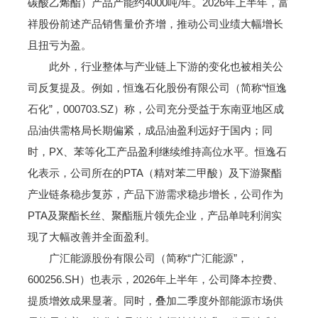
碳酸乙烯酯）产品产能约4000吨/年。2026年上半年，富
祥股份前述产品销售量价齐增，推动公司业绩大幅增长
且扭亏为盈。
此外，行业整体与产业链上下游的变化也被相关公
司反复提及。例如，恒逸石化股份有限公司（简称“恒逸
石化”，000703.SZ）称，公司充分受益于东南亚地区成
品油供需格局长期偏紧，成品油盈利远好于国内；同
时，PX、苯等化工产品盈利继续维持高位水平。恒逸石
化表示，公司所在的PTA（精对苯二甲酸）及下游聚酯
产业链条稳步复苏，产品下游需求稳步增长，公司作为
PTA及聚酯长丝、聚酯瓶片领先企业，产品单吨利润实
现了大幅改善并全面盈利。
广汇能源股份有限公司（简称“广汇能源”，
600256.SH）也表示，2026年上半年，公司降本控费、
提质增效成果显著。同时，叠加二季度外部能源市场供