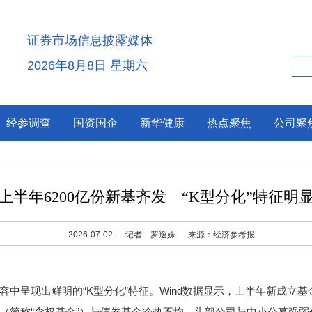
证券市场信息披露媒体
2026年8月8日 星期六
经参调查
国资国企
新华健康
热点聚焦
公司聚
上半年6200亿份新基齐发 “K型分化”特征明
2026-07-02
记者 罗逸姝
来源：经济参考报
现出鲜明的“K型分化”特征。Wind数据显示，上半年新成立基金规
（简称“含权基金”）与债券基金冷热不均、头部公司与中小公募强弱