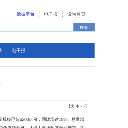
信披平台
电子报
设为首页
焦
电子报
显
【
大
中
小
】
模已超6200亿份，同比增逾18%。总量增
分化态势凸显。从资本市场到基金发行端，“K