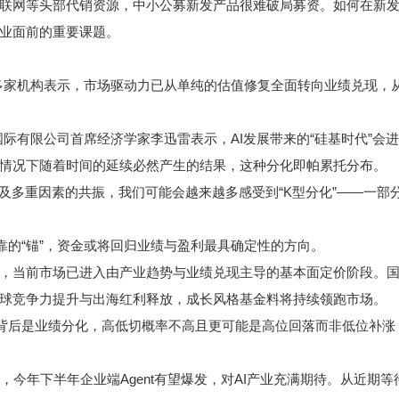
网等头部代销资源，中小公募新发产品很难破局募资。如何在新发
业面前的重要课题。
多家机构表示，市场驱动力已从单纯的估值修复全面转向业绩兑现，
际有限公司首席经济学家李迅雷表示，AI发展带来的“硅基时代”会
情况下随着时间的延续必然产生的结果，这种分化即帕累托分布。
多重因素的共振，我们可能会越来越多感受到“K型分化”——一部
的“锚”，资金或将回归业绩与盈利最具确定性的方向。
当前市场已进入由产业趋势与业绩兑现主导的基本面定价阶段。国内
球竞争力提升与出海红利释放，成长风格基金料将持续领跑市场。
后是业绩分化，高低切概率不高且更可能是高位回落而非低位补涨；
今年下半年企业端Agent有望爆发，对AI产业充满期待。从近期