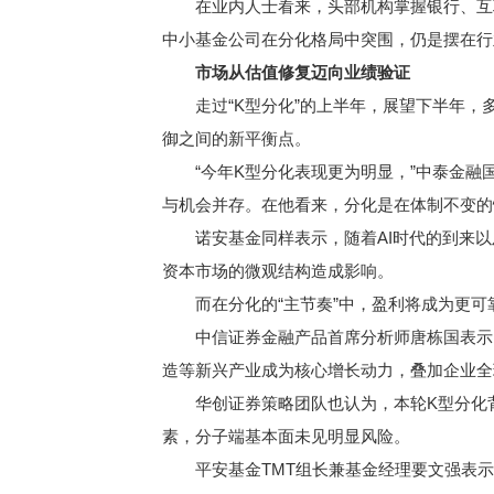
在业内人士看来，头部机构掌握银行、互联
中小基金公司在分化格局中突围，仍是摆在行
市场从估值修复迈向业绩验证
走过“K型分化”的上半年，展望下半年，
御之间的新平衡点。
“今年K型分化表现更为明显，”中泰金融国
与机会并存。在他看来，分化是在体制不变的
诺安基金同样表示，随着AI时代的到来以及
资本市场的微观结构造成影响。
而在分化的“主节奏”中，盈利将成为更可靠
中信证券金融产品首席分析师唐栋国表示，
造等新兴产业成为核心增长动力，叠加企业全
华创证券策略团队也认为，本轮K型分化背
素，分子端基本面未见明显风险。
平安基金TMT组长兼基金经理要文强表示，