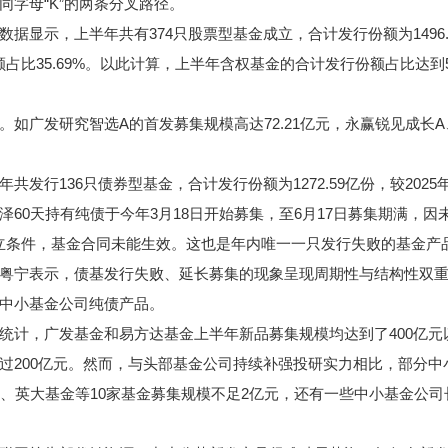
字母“K”的两条分叉路径。
，上半年共有374只股票型基金成立，合计发行份额为1496.17
份额占比35.69%。以此计算，上半年含权基金的合计发行份额占比达到
广发研究智选A的首发募集规模高达72.21亿元，永赢锐见成长A
136只债券型基金，合计发行份额为1272.59亿份，较2025年同
60天持有纯债于今年3月18日开始募集，至6月17日募集期满，因
成立条件，基金合同未能生效。这也是年内唯一一只发行失败的基金产
宁表示，债基发行失败、延长募集的现象呈现周期性与结构性双重
中小基金公司纯债产品。
计，广发基金和易方达基金上半年新品募集规模均达到了400亿元
过200亿元。然而，与头部基金公司持续补强投研实力相比，部分中
金、英大基金等10家基金募集规模不足2亿元，还有一些中小基金公司