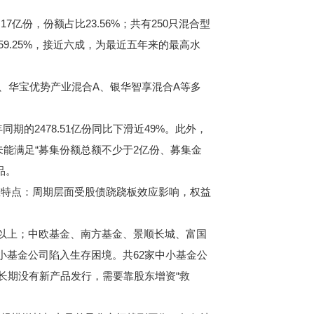
亿份，份额占比23.56%；共有250只混合型
59.25%，接近六成，为最近五年来的最高水
、华宝优势产业混合A、银华智享混合A等多
期的2478.51亿份同比下滑近49%。此外，
未能满足“募集份额总额不少于2亿份、募集金
品。
特点：周期层面受股债跷跷板效应影响，权益
以上；中欧基金、南方基金、景顺长城、富国
小基金公司陷入生存困境。共62家中小基金公
长期没有新产品发行，需要靠股东增资“救