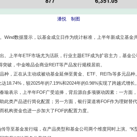
潘悦 制图
nd数据显示，以基金成立日作为统计标准，上半年新成立基金共863
上半年ETF市场尤为活跃，行业主题ETF成为扩容主力，基金公
取得突破，中金唯品会商业REIT等产品发行规模居前。
，正在从主动或被动基金延伸至黄金、ETF、REITs等多元品种。据
18.74%，较2025年的7.19%和2024年的0.98%实现了跨越式增长
瑜表示，上半年FOF广受追捧，背后源自多项驱动因素：一方面，
助此类产品进行简化配置；另一方面，银行渠道将FOF作为理财替
而机构资金也进一步加大了FOF的配置力度。
传导至基金发行端，在产品类型和基金公司两个维度同时上演。“K