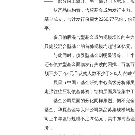
——一部分向上攀升、另一部分向下承压，形同
从产品结构看，含权基金成为发行主力。数据显示
基金成立，合计发行份额为2266.77亿份，
平。
多只偏股混合型基金成为规模增长的主力。如
只偏股混合型基金的首募规模均超过50亿元。
与此同时，债券型基金则明显遇冷。上半年共发行
还有债券型基金面临发行失败的困扰：百嘉百泽
额不少于2亿元且认购人数不少于200人”的
晨星（中国）基金研究中心高级分析师吴粤
走强往往压制债基募资；结构层面风险集中于
基金公司层面的分化同样剧烈。据不完全统
基金、华夏基金等头部公司新品募集规模均超
司上半年发行规模不足20亿元，其中东海基
济”。