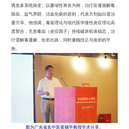
诱发多系统病变。以萎缩性胃炎为例，治疗应遵循解毒
除垢、益气养阴、活血化瘀的原则，代表方剂如白莲治
萎方等。他强调，毒垢理论与现代医学慢性炎症理论高
度契合，无形毒垢（炎症因子）持续破坏机体稳态，治
疗需解毒通腑、给邪出路，同时兼顾扶正与攻邪的平
衡。
图为广东省名中医黄穗平教授学术分享。