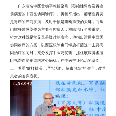
广东省名中医黄穗平教授聚焦《萎缩性胃炎及胃癌
前病变的中西医协同诊疗》。黄穗平指出，萎缩性胃炎
是胃癌的癌前疾病，及时干预是阻断癌变的关键，而幽
门螺杆菌感染作为主要可控病因，根除治疗至关重要。
针对这种既是常见又是疑难的疾病，他指出运用中西医
协同诊疗的方案，以西医根除幽门螺旋杆菌这一主要病
因治疗的同时，充分发挥中医药优势，抓住该病脾虚湿
阻气滞血瘀毒结的核心病机，在中医辨证论治的基础
上，着重“健脾祛湿、理气活血、解毒散结”的治疗，改善
患者的临床症状。