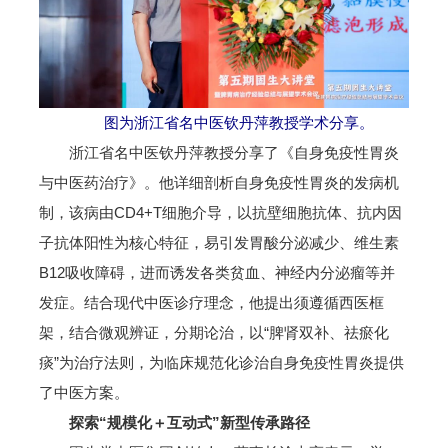
图为浙江省名中医钦丹萍教授学术分享。
浙江省名中医钦丹萍教授分享了《自身免疫性胃炎
与中医药治疗》。他详细剖析自身免疫性胃炎的发病机
制，该病由CD4+T细胞介导，以抗壁细胞抗体、抗内因
子抗体阳性为核心特征，易引发胃酸分泌减少、维生素
B12吸收障碍，进而诱发各类贫血、神经内分泌瘤等并
发症。结合现代中医诊疗理念，他提出须遵循西医框
架，结合微观辨证，分期论治，以“脾肾双补、祛瘀化
痰”为治疗法则，为临床规范化诊治自身免疫性胃炎提供
了中医方案。
探索“规模化＋互动式”新型传承路径