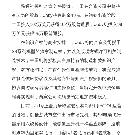
路透社援引监管文件报道，丰田在合资公司中将持
有51%的股权，Joby持有剩余49%。在初始出资阶段，
丰田投入102万美元获得102万股普通股，Joby则投入98
万美元获得98万股普通股。
在知识产权与商业安排上，Joby将向合资公司授予
S4系列机型的独家制造权，并以免版税方式许可相关制
造技术；丰田则将授权其自身持有的制造相关知识产
权。双方还约定，在首个资金里程碑达成前，将完成独
家制造供应协议以及其他商业与知识产权安排的谈判。
协议同时设有后续强制注资条款，当特定开发或资金里
程碑实现时，两家公司均须按约定追加资本投入。
目前，Joby正全力争取监管机构对商用eVTOL运营
的批准，以抢占城市空中出行市场先机。其S4电动飞行
器采用六旋翼设计，能够像直升机一样垂直起降，巡航
时则转为固定翼飞行，可容纳1名飞行员和4名乘客。今