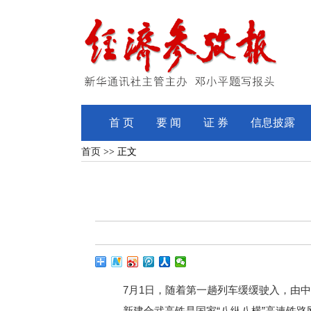
首 页
要 闻
证 券
信息披露
首页
>> 正文
7月1日，随着第一趟列车缓缓驶入，由中
新建合武高铁是国家“八纵八横”高速铁路网沿