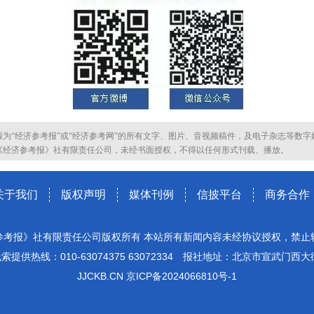
源为“经济参考报”或“经济参考网”的所有文字、图片、音视频稿件，及电子杂志等数字
《经济参考报》社有限责任公司，未经书面授权，不得以任何形式刊载、播放。
关于我们
版权声明
媒体刊例
信披平台
商务合作
参考报》社有限责任公司版权所有 本站所有新闻内容未经协议授权，禁止
索提供热线：010-63074375 63072334 报社地址：北京市宣武门西大
JJCKB.CN 京ICP备2024066810号-1