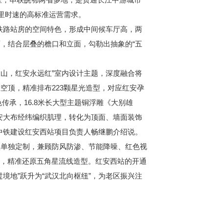
里时速的高标准运营需求。
铁路站房的空间特色，形成中间候车厅高，两
，结合层叠的檐口和立面，勾勒出抽象的“五
山，红安永远红”室内设计主题，深度融合将
空顶，精准排布223颗星光造型，对应红安孕
传承，16.8米长大型主题铜浮雕《大别雄
安大布经纬编织肌理，转化为顶面、墙面装饰
中铁建设红安西站项目负责人畅继鹏介绍说。
单独定制，兼顾防风防渗、节能降噪、红色视
性，精准还原五角星流线造型。红安西站的开通
境地”跃升为“武汉北向枢纽”，为老区振兴注