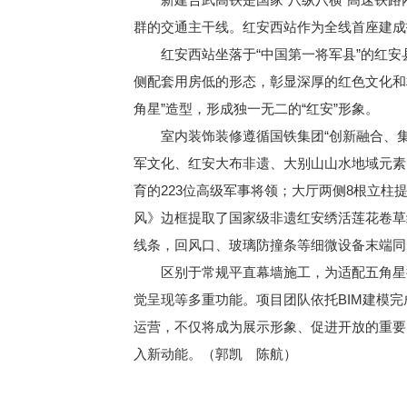
群的交通主干线。红安西站作为全线首座建成
红安西站坐落于“中国第一将军县”的红安县
侧配套用房低的形态，彰显深厚的红色文化和
角星”造型，形成独一无二的“红安”形象。
室内装饰装修遵循国铁集团“创新融合、集约
军文化、红安大布非遗、大别山山水地域元素
育的223位高级军事将领；大厅两侧8根立柱
风》边框提取了国家级非遗红安绣活莲花卷草
线条，回风口、玻璃防撞条等细微设备末端同
区别于常规平直幕墙施工，为适配五角星折
觉呈现等多重功能。项目团队依托BIM建模
运营，不仅将成为展示形象、促进开放的重要
入新动能。（郭凯 陈航）