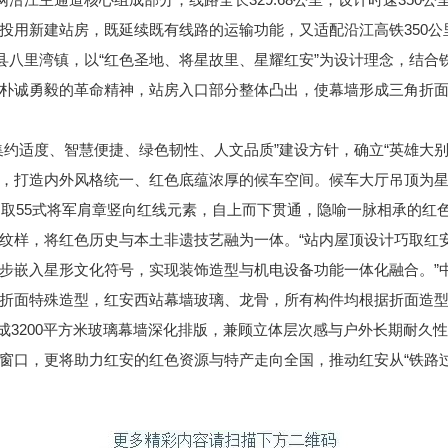
投用新建站房，既延续既有线路的运输功能，又适配沿江高铁350公
八里湾镇，以“红色圣地、将星故里、星耀红安”为设计理念，结合
朴诚勇毅的革命精神，站房入口部分整体凸出，使幕墙形成三角折面
适度、智慧便捷、绿色韧性、人文品质”建设方针，确立“英雄大别
，打造内外风格统一、红色底蕴浓厚的候车空间。候车大厅吊顶为星
提取55式将军肩章竖向红线元素，自上而下贯通，隐喻一脉相承的红色
纹样，将红色历史与本土非遗技艺融为一体。“站内屋顶设计巧取红
步嵌入星形文化符号，实现装饰造型与机电设备功能一体化融合。”
面特殊造型，红安西站幕墙玻璃、龙骨，所有构件均根据折面造型
完成3200平方米玻璃幕墙深化排版，兼顾立体层次感与户外长期耐久
窗口，更将助力红安的红色资源与特产走向全国，推动红安从“铁路过