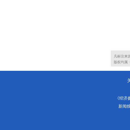
凡标注来
版权均属
《经济
新闻线