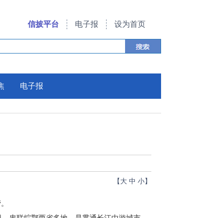
信披平台
电子报
设为首页
焦
电子报
【
大
中
小
】
营。
公里，串联皖鄂两省多地，是贯通长江中游城市