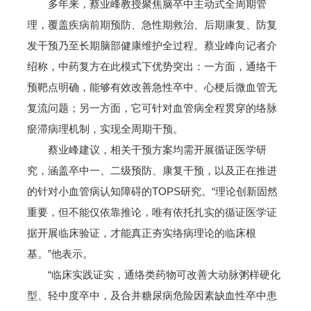
多年来，蔡业峰教授聚焦脑卒中主动式全周期管
理，覆盖疾病前期预防、急性期救治、后期康复、防复
发干预乃至长期脑部健康维护全过程。蔡业峰向记者介
绍称，中药复方在此模式下优势突出：一方面，通络干
预靶点明确，能够有效改善急性卒中、心梗后微血管无
复流问题；另一方面，它可针对血管病全程贯穿的络脉
瘀滞病理机制，实现全周期干预。
蔡业峰建议，相关干预方案均需开展循证医学研
究，涵盖卒中一、二级预防、康复干预，以及正在推进
的针对小血管病认知障碍的TOPS研究。“理论创新固然
重要，但不能仅依靠推论，唯有依托扎实的循证医学证
据开展临床验证，才能真正夯实络病理论的临床根
基。”他表示。
“临床实践证实，通络类药物可改善大动脉粥样硬化
型、轻中度卒中，及合并糖尿病危险因素缺血性卒中患