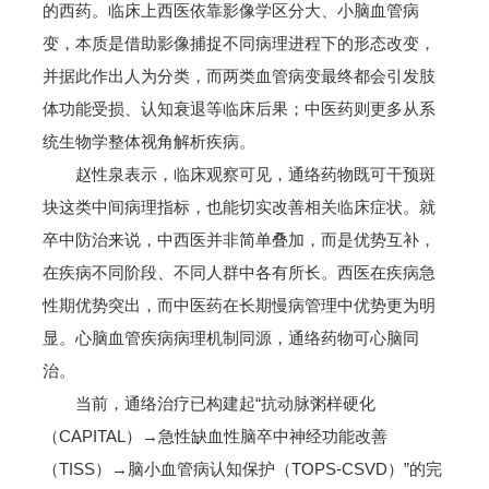
的西药。临床上西医依靠影像学区分大、小脑血管病
变，本质是借助影像捕捉不同病理进程下的形态改变，
并据此作出人为分类，而两类血管病变最终都会引发肢
体功能受损、认知衰退等临床后果；中医药则更多从系
统生物学整体视角解析疾病。
赵性泉表示，临床观察可见，通络药物既可干预斑
块这类中间病理指标，也能切实改善相关临床症状。就
卒中防治来说，中西医并非简单叠加，而是优势互补，
在疾病不同阶段、不同人群中各有所长。西医在疾病急
性期优势突出，而中医药在长期慢病管理中优势更为明
显。心脑血管疾病病理机制同源，通络药物可心脑同
治。
当前，通络治疗已构建起“抗动脉粥样硬化
（CAPITAL）→急性缺血性脑卒中神经功能改善
（TISS）→脑小血管病认知保护（TOPS-CSVD）”的完