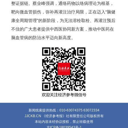
整证据链。蔡业峰强调，通络药物以络病理论为根基，
靶向微血管损伤，弥补再灌注治疗局限，正在迈入“脑健
康全周期管理”的新阶段，为无法溶栓取栓、再灌注预后
不佳的广大患者提供中西医协同新方案，推动中医药在
脑血管病的防治水平迈向新高度。
新闻线索提供热线：010-63074375 63072334
JJCKB.CN 《经济参考报》社有限责任公司版权所有
本站内容未经协议授权，禁止转载使用
京ICP备18039543号-1