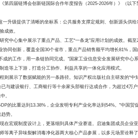
第四届链博会创新链国际合作年度报告（2025-2026年）》（以下
这一升级提供了清晰的坐标系：公共服务支撑定规则、创新源头供给
验成效。
中心集中展示了重点产品、工艺“一条龙”应用计划的成效。截至202
企业协同创新，覆盖全国30个省市，重点产品销售额平均增长81%，
不成的工作，用一条链协同完成。”国家工业信息安全发展研究中心
制造等上下游，打造分工协作、利益共享的一体化应用模式。
则展示了数据赋能的另一条路径。知识产权出版社自主研发的“中知
平台已与建设银行、工商银行等十余家头部银行达成合作，为超过4万
系中。
DP的比重达到13.38%，企业发明专利产业化率达到54%。”中国
速趋势。
在宏观制度设计上，更落细到具体产业赛道。启迪集团成员企业亚
净味大师等离子异味裂解消毒净化器两大核心产品参展，以多元场景诠释了