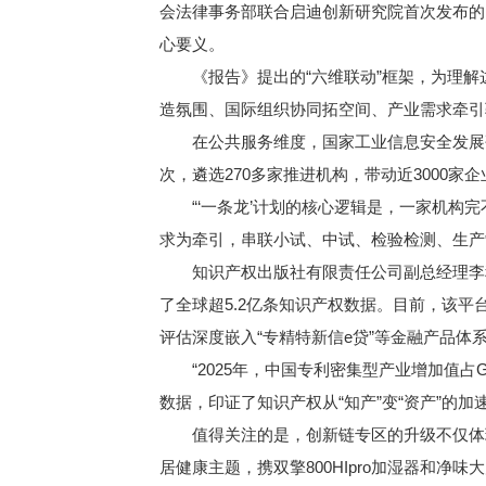
会法律事务部联合启迪创新研究院首次发布的《
心要义。
《报告》提出的“六维联动”框架，为理解
造氛围、国际组织协同拓空间、产业需求牵引
在公共服务维度，国家工业信息安全发展研究
次，遴选270多家推进机构，带动近3000家
“‘一条龙’计划的核心逻辑是，一家机构完
求为牵引，串联小试、中试、检验检测、生产
知识产权出版社有限责任公司副总经理李程
了全球超5.2亿条知识产权数据。目前，该
评估深度嵌入“专精特新信e贷”等金融产品体
“2025年，中国专利密集型产业增加值占G
数据，印证了知识产权从“知产”变“资产”的加
值得关注的是，创新链专区的升级不仅体现
居健康主题，携双擎800HIpro加湿器和