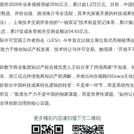
025年业务规模突破2591亿元，累计超1.2万亿元。目前，中
目甄选、评价估值、路演推介等全流程，其率先探索开展的科技成果
》。上海技术交易所首创的“一核双证”技术权益登记体系，累计撮合授
生态，累计促成各类相关交易金额达54.61亿元。
贸易工作者协会（LESI）今年首次以独立展位形式亮相链博会创新
员，致力于推动知识产权发展、技术转让与许可交易。她强调：“开放
数字商业集团知识产权合规负责人王钰分享了跨境商家“不知道、知
、浙江试点跨境电商知识产权调解，并推出AI合规顾问Grace主动
射出中国科技成果转化逻辑的转变：不是单一环节，而是系统性生
所言：“新质生产力不是中国的独家课题，而是世界性课题。”如何
全球创新治理的核心议题。