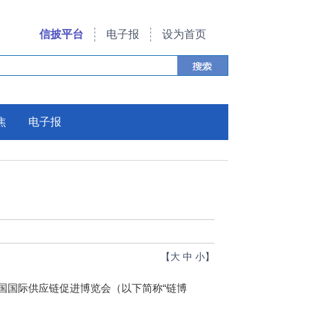
信披平台
电子报
设为首页
焦
电子报
【
大
中
小
】
国国际供应链促进博览会（以下简称“链博