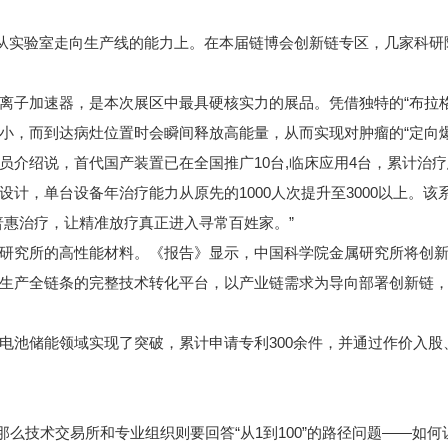
从实验室走向生产线的能力上。在本届链博会创新链专区，几家科研
子加速器，是本次展区中最具硬核实力的展品。凭借独特的“布拉格
小，而到达病灶位置时会瞬间释放高能量，从而实现对肿瘤的“定向爆
绍说，首代国产装置已在全国推广10台,临床应用4台，累计治疗患
计，单台设备年治疗能力从原先的1000人次提升至3000以上。该
普惠治疗，让精准放疗真正进入寻常百姓家。”
究所的高性能材料。《报告》显示，中国科学院金属研究所将创新
生产全链条的完整技术转化平台，以产业链需求为导向部署创新链，
池储能领域实现了突破，累计申请专利300余件，并通过作价入股
么技术交易所和专业组织则要回答“从1到100”的路径问题——如