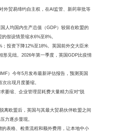
对外贸易缔约自主权，在AI监管、新药审批等
国人均国内生产总值（GDP）较留在欧盟的
盟的假设情景缩水6%至8%。
；投资下降12%至18%。英国前外交大臣米
形见绌。2026年第一季度，英国GDP比疫情
（IMF）今年5月发布最新评估报告，预测英国
来首次出现月度萎缩。
求萎缩、企业管理层耗费大量精力应对“脱
式脱离欧盟后，英国与其最大贸易伙伴欧盟之间
本压力逐步显现。
增的表格、检查流程和额外费用，让本地中小