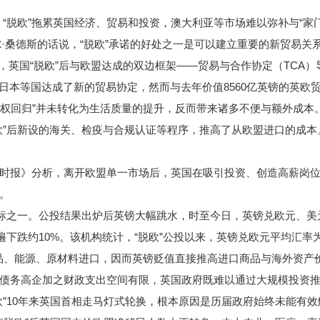
脱欧”拖累英国经济、贸易和投资，澳大利亚等市场难以弥补与“家
·桑德斯的话说，“脱欧”承诺的好处之一是可以建立重要的新贸易关
英国“脱欧”后与欧盟达成的双边框架——贸易与合作协定（TCA）
日本等国达成了新的贸易协定，然而与去年价值8560亿英镑的英欧
主权回归”并未转化为生活质量的提升，反而带来诸多不便与额外成本
”后新设的海关、检疫与合规认证等程序，推高了从欧盟进口的成本
报》分析，离开欧盟单一市场后，英国在吸引投资、创造高薪岗位
。
标之一。公投结果出炉后英镑大幅跳水，时至今日，英镑兑欧元、美
遍下跌约10%。该机构统计，“脱欧”公投以来，英镑兑欧元平均汇率为
赖食品、能源、原材料进口，因而英镑贬值直接推高进口商品与海外资
务高企加之财政支出空间有限，英国政府既难以通过大规模投资推
欧”10年来英国首相走马灯式轮换，根本原因是历届政府始终未能有