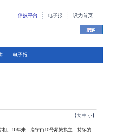
信披平台
电子报
设为首页
焦
电子报
【
大
中
小
】
相。10年来，唐宁街10号频繁换主，持续的