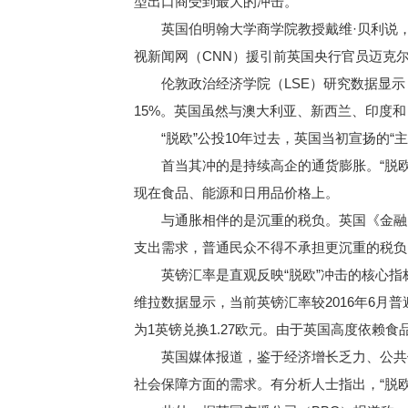
型出口商受到最大的冲击。
英国伯明翰大学商学院教授戴维·贝利说，“
视新闻网（CNN）援引前英国央行官员迈克尔
伦敦政治经济学院（LSE）研究数据显示，
15%。英国虽然与澳大利亚、新西兰、印度和
“脱欧”公投10年过去，英国当初宣扬的“
首当其冲的是持续高企的通货膨胀。“脱欧
现在食品、能源和日用品价格上。
与通胀相伴的是沉重的税负。英国《金融时
支出需求，普通民众不得不承担更沉重的税负
英镑汇率是直观反映“脱欧”冲击的核心指
维拉数据显示，当前英镑汇率较2016年6月普
为1英镑兑换1.27欧元。由于英国高度依
英国媒体报道，鉴于经济增长乏力、公共债
社会保障方面的需求。有分析人士指出，“脱