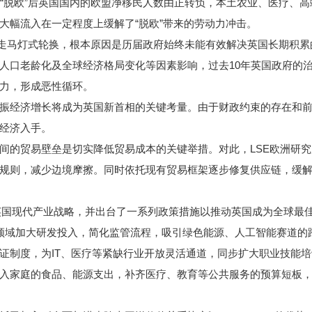
脱欧”后英国国内的欧盟净移民人数由正转负，本土农业、医疗、高
大幅流入在一定程度上缓解了“脱欧”带来的劳动力冲击。
走马灯式轮换，根本原因是历届政府始终未能有效解决英国长期积累
口老龄化及全球经济格局变化等因素影响，过去10年英国政府的治
力，形成恶性循环。
经济增长将成为英国新首相的关键考量。由于财政约束的存在和前
经济入手。
贸易壁垒是切实降低贸易成本的关键举措。对此，LSE欧洲研究
规则，减少边境摩擦。同时依托现有贸易框架逐步修复供应链，缓
英国现代产业战略，并出台了一系列政策措施以推动英国成为全球最
领域加大研发投入，简化监管流程，吸引绿色能源、人工智能赛道的
度，为IT、医疗等紧缺行业开放灵活通道，同步扩大职业技能培训
入家庭的食品、能源支出，补齐医疗、教育等公共服务的预算短板，