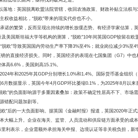
以落地：英国脱离欧盟法院管辖，收回农渔政策、财政补贴立法权与
主权收益相比，“脱欧”带来的现实代价也不小。
承诺的繁荣，反而呈现出持续的增长放缓态势。有经济学家估算，英
及美国斯坦福大学等机构的测算，“脱欧”10年间英国GDP较留在欧
脱欧”导致英国国内劳动生产率下降3%至4%；就业岗位减少3%至4%
亿英镑的直接经济损失。同时，英国经济的表现在七国集团（G7）中也相
体高6.6%，美国则高15.1%。
年和2025年其GDP分别增长1.0%和1.4%。国际货币基金组织
局6月数据显示，英国今年4月GDP环比萎缩0.1%，为2025年8月以
欧”的负面影响源于多重因素叠加：政策不确定性居高不下、市场需
资源错配问题加剧等。
”后的一大负面影响。据英国《金融时报》报道，英国2020年正
本大幅上升。企业在海关、监管、人员流动和供应链方面承受的成
里利表示，企业需额外承担海关申报、边境认证等非关税负担，新