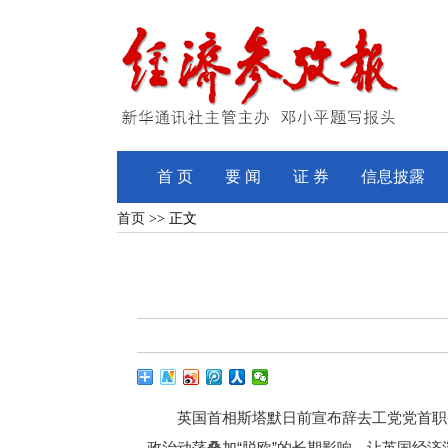
首 页
要 闻
证 券
信息披露
首页
>> 正文
英国首相斯塔默日前宣布辞去工党党首职务，成
政治动荡叠加“脱欧”的长期影响，让英国经