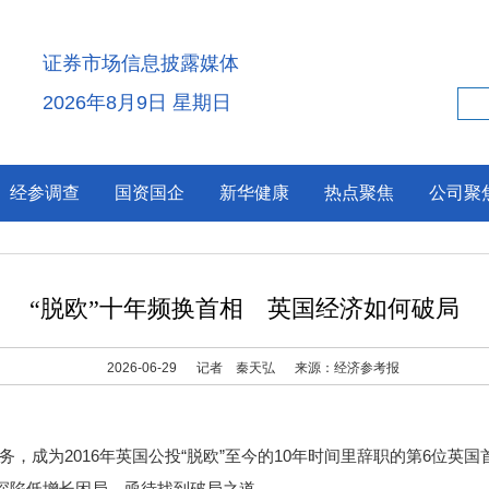
证券市场信息披露媒体
2026年8月9日 星期日
经参调查
国资国企
新华健康
热点聚焦
公司聚
“脱欧”十年频换首相 英国经济如何破局
2026-06-29
记者 秦天弘
来源：经济参考报
为2016年英国公投“脱欧”至今的10年时间里辞职的第6位英国首
济深陷低增长困局，亟待找到破局之道。