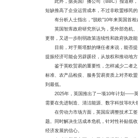
此外，据英国广播公司（BBC）报道称，“
短缺推高了企业运营成本，不过非欧盟移民的
有分析人士指出，“脱欧”10年来英国首相
英国智库政府研究所认为，受外部危机、人
更替，又进一步削弱政策连续性和政府执政能
目前，对于斯塔默的继任者来说，能否提振
提振经济可能会另辟蹊径，从放权和推动地方
鉴于英欧贸易的重要性，怎样减少二者之间的
标准、农产品检疫、服务贸易资质上对齐欧盟
到最低。
2025年，英国推出了一项10年计划——
需要在先进制造、清洁能源、数字科技等8大
在劳动力市场方面，英国应调整技术工签证制
题。同时解决生活成本危机，针对性补贴低收
经济发展的信心。