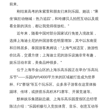
前来。
刚结束高考的朱紫萱和朋友们来到乐园。她说：“乘
坐‘疯狂动物城：热力追踪’，和玲娜贝儿拍照互动以及观
看全新的演出，都让我觉得很放松。”
近年来，随着中国对部分国家试行免签入境政策，
选择上海迪士尼的外国游客也明显增加，其中以东南亚
和日韩居多。泰国游客奥姆说：“上海气候适宜，旅游性
价比高，交通方便；上海迪士尼的游乐设施非常有趣，
娱乐活动丰富，美食品种很多。”
位于上海市金山区的上海乐高乐园正在举办“乐高玩
乐节”——乐园内约4000平方米的区域被打造成为世界
杯、F1“赛场”等五个玩乐区。众多亲子游客在这里体验
踢球、传球，或拼搭乐高积木F1赛车、开展竞速等。
默林娱乐集团副总裁、上海乐高乐园度假区总经理
陈洁介绍：“乐园积极引入竞技体育、音乐、创意互动等