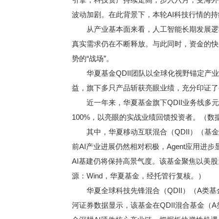
波动加剧。在此背景下，本轮AI科技行情的
从产业基本面来看，人工智能长期发展逻
真实需求仍在不断释放。与此同时，资金的快
势的“战场”。
华夏基金QDII团队以全球化视野锚定
益，旗下多只产品斩获亮眼业绩，充分印证了
近一年来，华夏基金旗下QDII业务线多
100%，以亮眼的实战业绩回馈投资者。（数据来源：
其中，华夏移动互联混合（QDII）（基金
前AI产业进展仍然相对积极，Agent应用
AI基建仍将保持高景气度。该基金聚焦以美股
源：Wind，华夏基金，经托管行复核。）
华夏全球科技先锋混合（QDII）（A类基
河证券数据显示，该基金在QDII混合基金（A