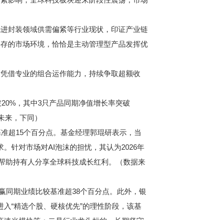
先进封装领域供需偏紧等行业现状，印证产业链
并存的市场环境，恰恰是主动管理型产品发挥优
，凭借专业的组合运作能力，持续争取超额收
20%，其中3只产品同期净值增长率突破
预示未来，下同）
较基准超15个百分点。基金经理郭琨研表示，当
。针对市场对AI泡沫的担忧，其认为2026年
法，帮助持有人分享全球科技成长红利。（数据来
幅跑赢同期业绩比较基准超38个百分点。此外，银
已进入“精选个股、硬核优先”的理性阶段，该基