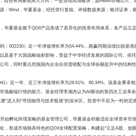
遇，组合布局聚焦两大方向：一是业绩高增板块，如HBM/存储芯片
Wind，华夏基金，经托管行复核。评级数据来源：银河证券，截至2
，华夏基金旗下QDII产品形成了差异化的投资布局体系，各产品立
码：002230）近一年净值增长率为54.44%，跑赢同期业绩比较基准
以及基于大国战略辐射影响，受益于中华经济发展的国际公司。依托
公司，同时重点挖掘国内企业在供需错配与全球份额提升中的结构性机
0041）近一年、近三年净值增长率为28.61%、80.34%。该基金
市场极端行情的能力。基金经理李湘杰认为AI驱动的第四次工业革
竞赛”进入到“寻找物理与技术瓶颈”的深水区。投资中不应为一时的
最早开始孵化跨境策略的基金管理公司，华夏基金积极适应全球资本市
，形成市场独具特色的QDII全球配置策略，构建起“立足A股、放