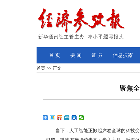
首 页
要 闻
证 券
信息披露
首页
>> 正文
聚焦全
当下，人工智能正掀起席卷全球的科技变
引擎，科技资产持续走高；步入六月，受海外