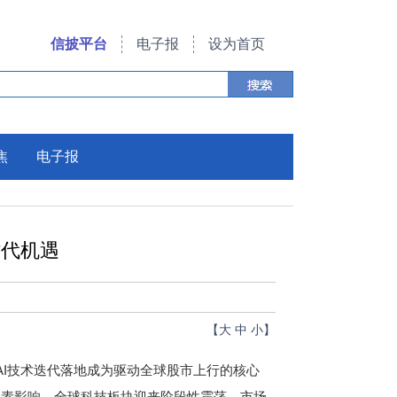
信披平台
电子报
设为首页
焦
电子报
时代机遇
【
大
中
小
】
I技术迭代落地成为驱动全球股市上行的核心
因素影响，全球科技板块迎来阶段性震荡，市场