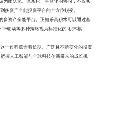
升级为团队化、体系化、平台化的协同，不仅实
设到多资产全能投资平台的全方位蜕变。
征的多资产全能平台。正如乐高积木可以通过基
、ETF轮动等多种策略视为标准化的“积木模
。这一过程蕴含着长期、广泛且不断变化的投资
，把握人工智能与全球科技创新带来的成长机