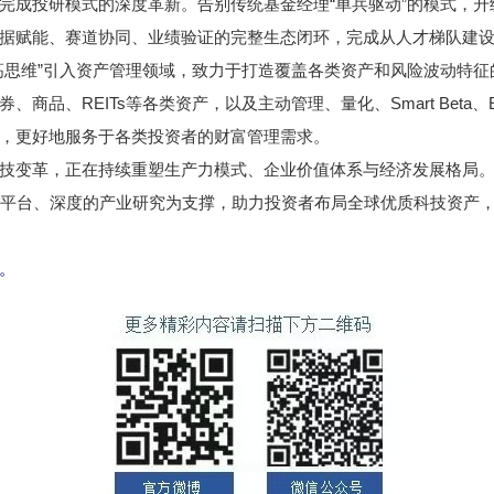
完成投研模式的深度革新。告别传统基金经理“单兵驱动”的模式，
据赋能、赛道协同、业绩验证的完整生态闭环，完成从人才梯队建
高思维”引入资产管理领域，致力于打造覆盖各类资产和风险波动特
商品、REITs等各类资产，以及主动管理、量化、Smart Beta
”，更好地服务于各类投资者的财富管理需求。
技变革，正在持续重塑生产力模式、企业价值体系与经济发展格局
投研平台、深度的产业研究为支撑，助力投资者布局全球优质科技资产
。