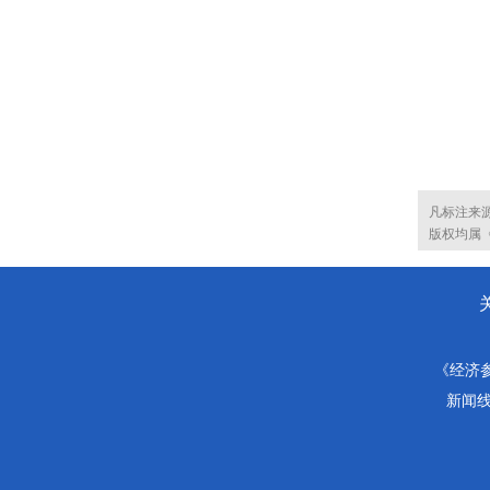
凡标注来
版权均属
《经济
新闻线