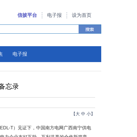
信披平台
电子报
设为首页
焦
电子报
备忘录
【
大
中
小
】
DL-T）见证下，中国南方电网广西南宁供电
国电力企业友好互助、互利共赢的合作新篇章。