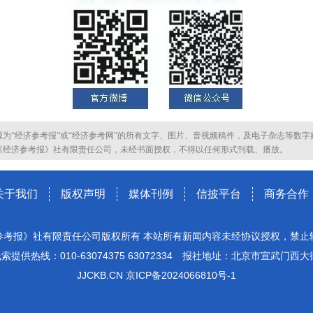
源为“经济参考报”或“经济参考网”的所有文字、图片、音视频稿件，及电子杂志等数字
《经济参考报》社有限责任公司，未经书面授权，不得以任何形式刊载、播放。
关于我们
版权声明
媒体刊例
信披平台
商务合作
参考报》社有限责任公司版权所有 本站所有新闻内容未经协议授权，禁止
索提供热线：010-63074375 63072334 报社地址：北京市宣武门西大
JJCKB.CN 京ICP备2024066810号-1