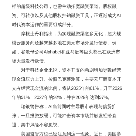
样的超级科技公司，也需主动拓宽融资渠道。股权融
资、可转债以及其他股权挂钩融资工具，正逐渐成为AI
时代资本运作的重要组成部分。
摩根士丹利指出，为实现融资渠道多元化，超大规
模云服务商还越来越多地在美元市场外发行债券。例
如，谷歌母公司Alphabet和亚马逊等巨头都已在欧洲市
场大量发行欧债。
对于科技企业来说，资本开支的急剧增加导致经营
现金流压力上升。按照巴克莱测算，主要云厂商资本开
支占经营现金流的比例，将从2025年的61%，升至2026
年的91%、2027年的92%，并在2028年达到97%。
瑞银警告称，AI当前同时主导股市表现与信贷扩
张，一旦投资放缓，可能冲击资本市场并触发经济衰
退，集中风险不容忽视。
美国监管方也已经注意到这一现象。近日，美国参