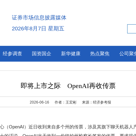
证券市场信息披露媒体
2026年8月7日 星期五
经参调查
国资国企
新华健康
热点聚焦
公司聚
即将上市之际 OpenAI再收传票
2026-06-16
作者：王宏彬
来源：经济参考报
penAI）近日收到来自多个州的传票，涉及其旗下聊天机器人产品
话说，OpenAI当天收到一份纽约州检察长签发的传票，要求提