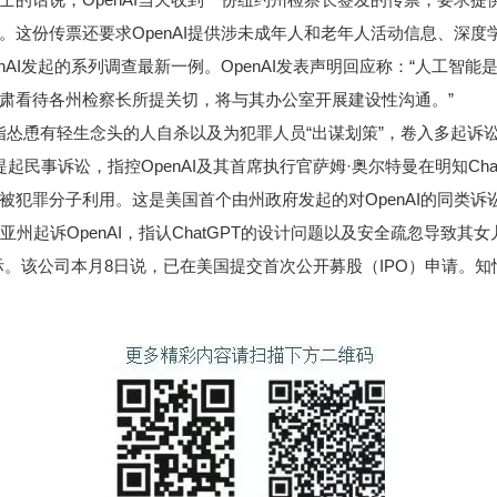
。这份传票还要求OpenAI提供涉未成年人和老年人活动信息、深
I发起的系列调查最新一例。OpenAI发表声明回应称：“人工智
肃看待各州检察长所提关切，将与其办公室开展建设性沟通。”
T被指怂恿有轻生念头的人自杀以及为犯罪人员“出谋划策”，卷入多起诉
事诉讼，指控OpenAI及其首席执行官萨姆·奥尔特曼在明知Chat
犯罪分子利用。这是美国首个由州政府发起的对OpenAI的同类诉
起诉OpenAI，指认ChatGPT的设计问题以及安全疏忽导致其女
。该公司本月8日说，已在美国提交首次公开募股（IPO）申请。知情