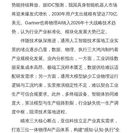
势能持续释放。据IDC预测，我国具身智能机器人市场
将迎来爆发式增长，2030年用户支出规模有望达770亿
美元。Gartner也将物理AI纳入2026年十大战略技术趋
势，认为行业产业标准化、模块化发展大势已定。
伴随技术纵深推进，通用人工智能技术落地工业实
景的堵点逐步凸显，数据、物理、执行三大鸿沟制约着
产业规模化发展。业内分析指出，一方面，工业训练数
据采集成本高昂、极端工况样本匮乏，数据供给难以适
配研发需求；另一方面，通用大模型缺少工业物理运行
逻辑与工况约束，实景推演稳定性不足，难以契合工业
生产可信合规要求。此外，多终端设备、智能体协同难
度大，算法模型与生产链路割裂，行业缺失统一生产调
度中枢，阻滞技术落地进程。
瞄准三大核心断点，亚信科技立足产业真实需求，
打造三位一体物理AI产品体系，构建“感知-认知-执行”全