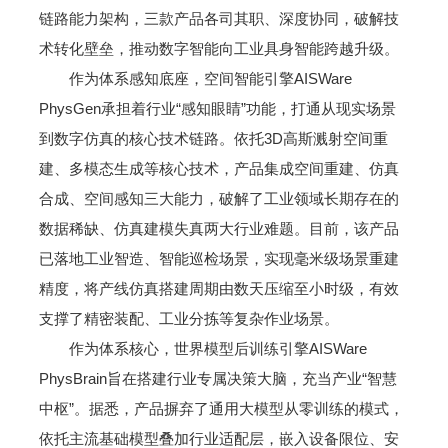
链路能力架构，三款产品各司其职、深度协同，破解技
术转化壁垒，推动数字智能向工业具身智能跨越升级。
作为体系感知底座，空间智能引擎AISWare
PhysGen承担着行业“感知眼睛”功能，打通从现实场景
到数字仿真的核心技术链路。依托3D高斯溅射空间重
建、多模态生成等核心技术，产品集成空间重建、仿真
合成、空间感知三大能力，破解了工业领域长期存在的
数据稀缺、仿真建模失真两大行业难题。目前，该产品
已落地工业智造、智能巡检场景，实现毫米级场景重建
精度，将产线仿真搭建周期由数天压缩至小时级，有效
支撑了精密装配、工业分拣等复杂作业场景。
作为体系核心，世界模型后训练引擎AISWare
PhysBrain旨在搭建行业专属决策大脑，充当产业“智慧
中枢”。据悉，产品摒弃了通用大模型从零训练的模式，
依托主流基础模型叠加行业适配层，嵌入设备限位、安