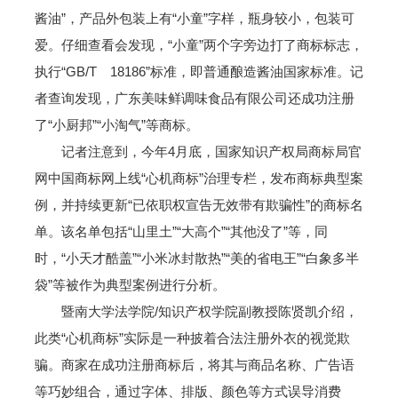
酱油”，产品外包装上有“小童”字样，瓶身较小，包装可
爱。仔细查看会发现，“小童”两个字旁边打了商标标志，
执行“GB/T 18186”标准，即普通酿造酱油国家标准。记
者查询发现，广东美味鲜调味食品有限公司还成功注册
了“小厨邦”“小淘气”等商标。
记者注意到，今年4月底，国家知识产权局商标局官
网中国商标网上线“心机商标”治理专栏，发布商标典型案
例，并持续更新“已依职权宣告无效带有欺骗性”的商标名
单。该名单包括“山里土”“大高个”“其他没了”等，同
时，“小天才酷盖”“小米冰封散热”“美的省电王”“白象多半
袋”等被作为典型案例进行分析。
暨南大学法学院/知识产权学院副教授陈贤凯介绍，
此类“心机商标”实际是一种披着合法注册外衣的视觉欺
骗。商家在成功注册商标后，将其与商品名称、广告语
等巧妙组合，通过字体、排版、颜色等方式误导消费