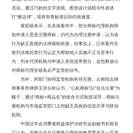
员说，通过巧妙的文字游戏、图形设计或暗示性表述
打“擦边球”，现有审查标准识别仍有难度。
黄彩丽表示，在具体案件中，部分商标代理机构明
知申请人恶意注册商标，仍代为办理注册申请，认为该
行为缺乏直接的法律规制依据，但事实上，已有案件生
效判决将此类行为认定为帮助他人实施不正当竞争行
为，判令代理机构与申请人承担连带责任，这也释放出
对商标代理全链条从严监管的信号。
另外，跨部门协同监管机制有待完善。云南恒志律
师事务所律师王洪分析认为，“心机商标”以“合法注册”为
幌子，通过“商标+商品名”的组合方式制造误导，商标注
册机构与市场监管部门之间缺乏高效的信息共享与联动
机制。
中国法学会消费者权益保护法研究会副秘书长陈音
江认为，虽然企业从注册单个商标的角度看并不一定违