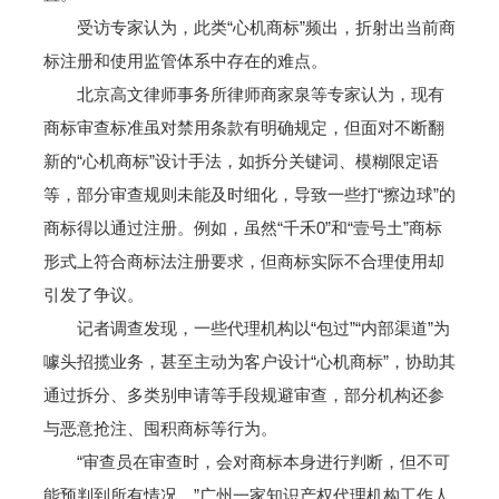
受访专家认为，此类“心机商标”频出，折射出当前商
标注册和使用监管体系中存在的难点。
北京高文律师事务所律师商家泉等专家认为，现有
商标审查标准虽对禁用条款有明确规定，但面对不断翻
新的“心机商标”设计手法，如拆分关键词、模糊限定语
等，部分审查规则未能及时细化，导致一些打“擦边球”的
商标得以通过注册。例如，虽然“千禾0”和“壹号土”商标
形式上符合商标法注册要求，但商标实际不合理使用却
引发了争议。
记者调查发现，一些代理机构以“包过”“内部渠道”为
噱头招揽业务，甚至主动为客户设计“心机商标”，协助其
通过拆分、多类别申请等手段规避审查，部分机构还参
与恶意抢注、囤积商标等行为。
“审查员在审查时，会对商标本身进行判断，但不可
能预判到所有情况。”广州一家知识产权代理机构工作人