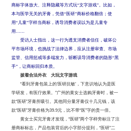
商标字体放大、注释隐藏等方式玩“文字游戏”。比如，
本与医学无关的牙膏，凭借“医研”商标价格翻倍；使
用“儿童”字样当商标，诱导消费者误以为是儿童专
用……
受访人士指出，这一行为透支消费者信任，破坏公
平市场环境，也挑战了法律边界，应从注册审查、市场
监管、信用惩戒等多端发力，斩断误导消费者的隐形“黑
手”，让商标回归本质。
披着合法外衣 大玩文字游戏
“看到牙膏包装上的‘医研抗敏’，下意识地认为是医
学研发，有医疗效果。”广州的黄女士选购牙膏时，被一
款“医研”牙膏所吸引。其他同分量牙膏仅十几元钱，该
款“医研”牙膏价格为39.9元，比不带“医”字的贵一倍。
黄女士买完牙膏才发现，“医研”两个字样旁标注了注
册商标标志，产品包装背后的小字部分提到，“医研”二